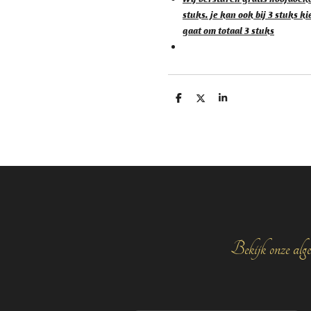
stuks. je kan ook bij 3 stuks k
gaat om totaal 3 stuks
D
D
S
e
e
h
l
e
a
e
l
r
n
e
Bekijk onze alge