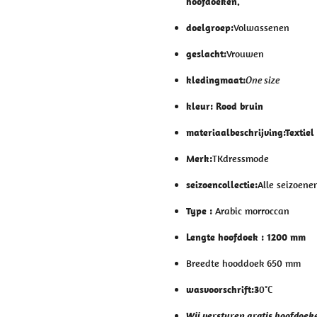
hoofdoeken.
doelgroep:
Volwassenen
geslacht:
Vrouwen
kledingmaat:
One size
kleur:
Rood bruin
materiaalbeschrijving:Textiel
Merk:
TKdressmode
seizoencollectie:
Alle seizoene
Type :
Arabic morroccan
Lengte hoofdoek : 1200 mm
Breedte hooddoek 650 mm
wasvoorschrift:3
0°C
Wij versturen gratis hoofdoek