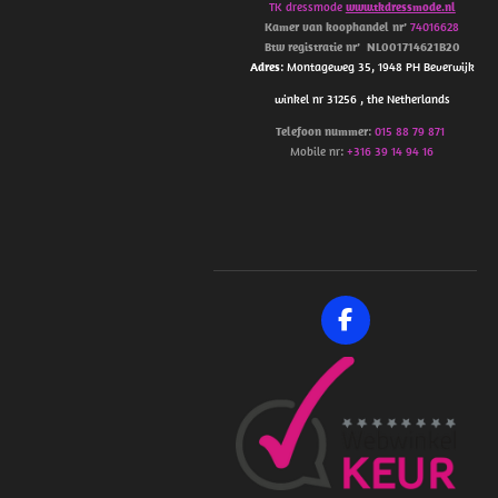
TK dressmode
www.tkdressmode.nl
Kamer van koophandel
nr’
74016628
Btw
registratie
nr’
NL001714621B20
Adres
: Montageweg 35, 1948 PH Beverwijk
winkel nr 31256 , the Netherlands
Telefoon
nummer
:
015 88 79 871
Mobile nr:
+316 39 14 94 16
F
a
c
e
b
o
o
k