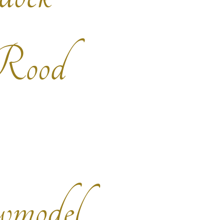
 Rood
model