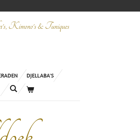
ba's, Kimono's & Tuniques
IERADEN
DJELLABA'S
doek