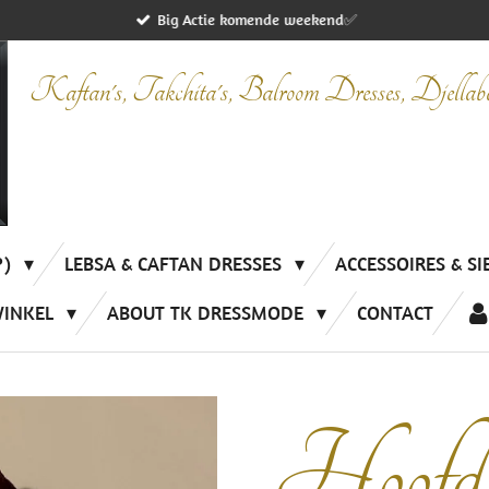
Big Actie komende weekend✅
Kaftan's, Takchita's, Balroom Dresses, Djella
P)
LEBSA & CAFTAN DRESSES
ACCESSOIRES & S
WINKEL
ABOUT TK DRESSMODE
CONTACT
Hoofd