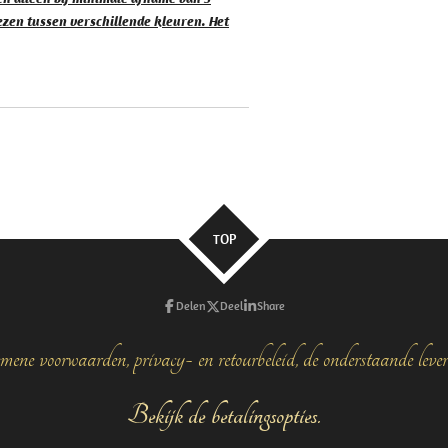
iezen tussen verschillende kleuren. Het
TOP
Delen
Deel
Share
mene voorwaarden, privacy- en retourbeleid, de onderstaande leve
Bekijk de betalingsopties.