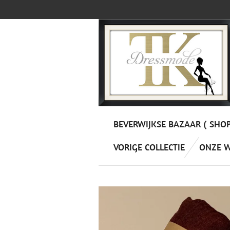
Ga
direct
naar
de
hoofdinhoud
BEVERWIJKSE BAZAAR ( SHO
VORIGE COLLECTIE
ONZE 