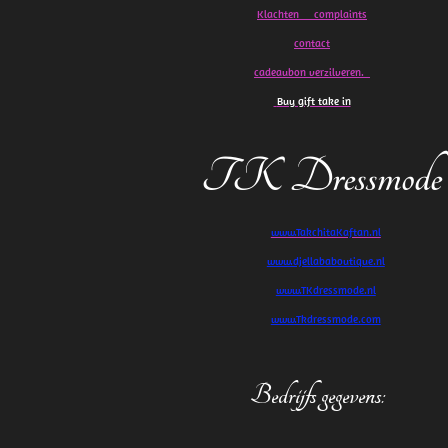
Klachten
complaints
contact
cadeaubon verzilveren.
Buy gift take in
TK Dressmode
www.TakchitaKaftan.nl
www.djellababoutique.nl
www.TKdressmode.nl
www.Tkdressmode.com
Bedrijfs gegevens
: