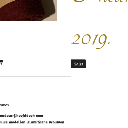
2019.
Sale!
dames
eadscarf,hoofddoek voor
uwe modellen islamitische vrouwen