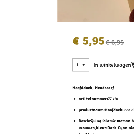
€ 5,95
€ 6,95
In winkelwagen
Hoofddoek, Headscarf
artikelnummer:
77-114
productnaam:Hoofdoek
voor 
Beschrijving:
islamic woman h
vrouwen,kleur:Dark Cyan nie