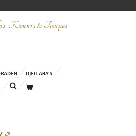
ba's, Kimono's & Tuniques
IERADEN
DJELLABA'S
e