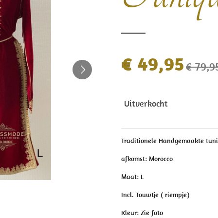
€ 49,95
€ 79,9
Uitverkocht
Traditionele Handgemaakte tun
afkomst: Morocco
Maat: L
Incl. Touwtje ( riempje)
Kleur: Zie foto