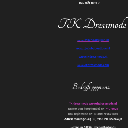
Buy gift take in
TK Dressmode
www.TakchitaKaftan.nl
www.djellababoutique.nl
www.TKdressmode.nl
www.Tkdressmode.com
Bedrijfs gegevens
:
TK dressmode
www.tkdressmode.nl
Kamer van koophandel
nr’
74016628
Btw
registratie
nr’
NL001714621B20
Adres
: Montageweg 35, 1948 PH Beverwijk
winkel nr 31256 , the Netherlands