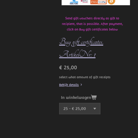
Send gift vouchers directly as gift to
recipient, that is possible. After payment,
click on Buy gift certificates below
Buy gift certificates.
ArtikelNr: 1
€ 25,00
select what amount of gift receipts
Bekijk details
In winkelwagen