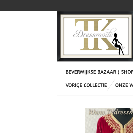
Ga
direct
naar
de
hoofdinhoud
BEVERWIJKSE BAZAAR ( SHO
VORIGE COLLECTIE
ONZE 