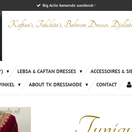
Big Actie komende weekend✅
Kaftan's, Takchita's, Balroom Dresses, Djella
P)
LEBSA & CAFTAN DRESSES
ACCESSOIRES & S
WINKEL
ABOUT TK DRESSMODE
CONTACT
Tuniqu