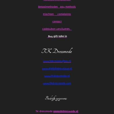
Betaalmethoden pay methods
Klachten
complaints
contact
cadeaubon verzilveren.
Buy gift take in
TK Dressmode
www.TakchitaKaftan.nl
www.djellababoutique.nl
www.TKdressmode.nl
www.Tkdressmode.com
Bedrijfs gegevens
:
TK dressmode
www.tkdressmode.nl