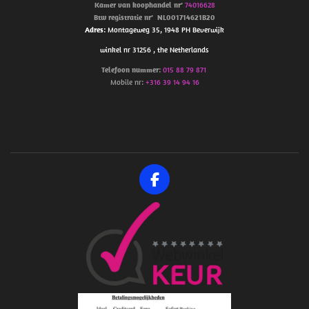
Kamer van koophandel
nr’
74016628
Btw
registratie
nr’
NL001714621B20
Adres
: Montageweg 35, 1948 PH Beverwijk
winkel nr 31256 , the Netherlands
Telefoon
nummer
:
015 88 79 871
Mobile nr:
+316 39 14 94 16
F
a
c
e
b
o
o
k