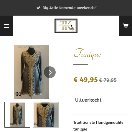
Ga
Big Actie komende weekend✅
direct
naar
de
hoofdinhoud
Tunique
€ 49,95
€ 79,95
Uitverkocht
Traditionele Handgemaakte
tunique