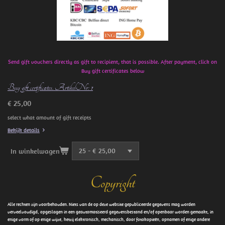
Send gift vouchers directly as gift to recipient, that is possible. After payment, click on
Buy gift certificates below
Buy gift certificates. ArtikelNr: 1
€ 25,00
select what amount of gift receipts
Bekijk details
In winkelwagen
Copyright
Alle rechten zijn voorbehouden. Niets van de op deze website gepubliceerde gegevens mag worden
verveelvoudigd, opgeslagen in een geautomatiseerd gegevensbestand en/of openbaar worden gemaakt, in
enige vorm of op enige wijze, hetzij elektronisch, mechanisch, door fotokopieën, opnamen of enige andere