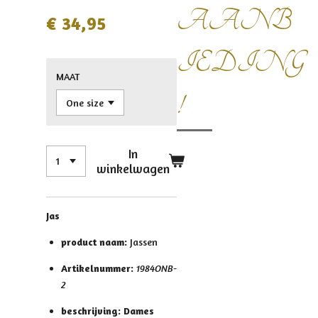
AANB
€ 34,95
IEDING
MAAT
!
In
winkelwagen
Jas
product naam:
Jassen
Artikelnummer:
1984ONB-
2
beschrijving:
Dames