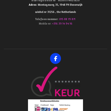
Btw
registratie
nr’
NL001714621B20
Adres
: Montageweg 35, 1948 PH Beverwijk
winkel nr 31256 , the Netherlands
Telefoon
nummer
:
015 88 79 871
Mobile nr:
+316 39 14 94 16
F
a
c
e
b
o
o
k