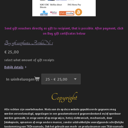
Send gift vouchers directly as gift to recipient, that is possible. After payment, click
on Buy gift certificates below
Buy gift certificates. ArtikelNr: 1
€ 25,00
select what amount of gift receipts
Bekijk details
In winkelwagen
Copyright
Alle rechten zijn voorbehouden. Niets van de op deze website gepubliceerde gegevens mag
worden verveelvoudigd, opgeslagen in een geautomatiseerd gegevensbestand en/of openbaar
worden gemaakt, in enige vorm of op enige wijze, hetzij elektronisch, mechanisch, door
fotokopieën, opnamen of enige andere manier, zonder uitdrukkelijke voorafgaande schriftelijke
toestemming van TKDressmode, Ook het gebruik van merk- en productnamen van TKdressmode