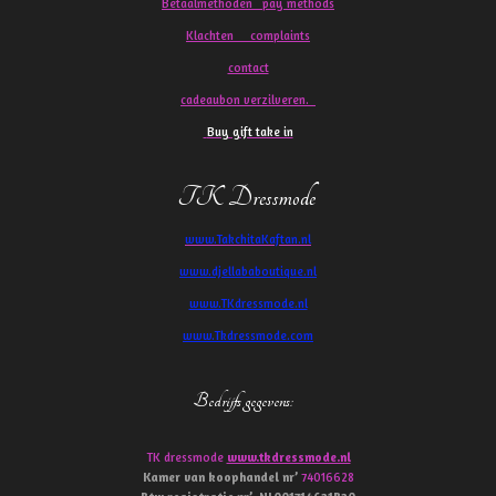
Betaalmethoden pay methods
Klachten
complaints
contact
cadeaubon verzilveren.
Buy gift take in
TK Dressmode
www.TakchitaKaftan.nl
www.djellababoutique.nl
www.TKdressmode.nl
www.Tkdressmode.com
Bedrijfs gegevens
:
TK dressmode
www.tkdressmode.nl
Kamer van koophandel
nr’
74016628