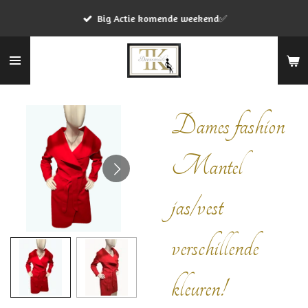
Ga
Big Actie komende weekend✅
direct
naar
de
hoofdinhoud
Dames fashion
Mantel
jas/vest
verschillende
kleuren!