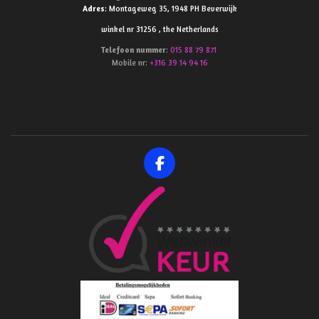
Adres
: Montageweg 35, 1948 PH Beverwijk
winkel nr 31256 , the Netherlands
Telefoon
nummer
:
015 88 79 871
Mobile nr:
+316 39 14 94 16
F
a
c
e
b
o
o
k