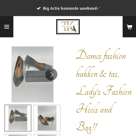
Ga
Big Actie komende weekend✅
direct
naar
de
hoofdinhoud
Dames fashion
hakken & tas,
Lady's Fashion
Heels and
Bag!!