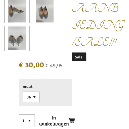
AANB
IEDING
/SALE!!!
Sale!
€ 30,00
€ 49,95
maat
In
winkelwagen