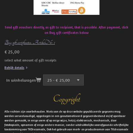
Send gift vouchers directly as gift to recipient, that is possible. After payment, click
on Buy gift certificates below
Buy gift certificates. ArtikelNr: 1
€ 25,00
select what amount of gift receipts
Bekijk details
In winkelwagen
Copyright
Alle rechten zijn voorbehouden. Niets van de op deze website gepubliceerde gegevens mag
worden verveelvoudigd, opgeslagen in een geautomatiseerd gegevensbestand en/of openbaar
worden gemaakt, in enige vorm of op enige wijze, hetzij elektronisch, mechanisch, door
fotokopieën, opnamen of enige andere manier, zonder uitdrukkelijke voorafgaande schriftelijke
toestemming van TKDressmode, Ook het gebruik van merk- en productnamen van TKdressmode