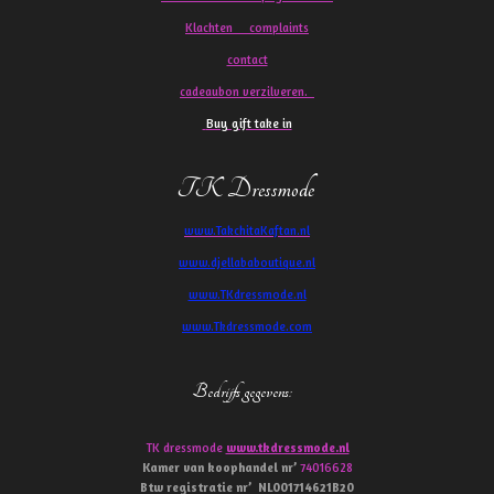
Klachten
complaints
contact
cadeaubon verzilveren.
Buy gift take in
TK Dressmode
www.TakchitaKaftan.nl
www.djellababoutique.nl
www.TKdressmode.nl
www.Tkdressmode.com
Bedrijfs gegevens
:
TK dressmode
www.tkdressmode.nl
Kamer van koophandel
nr’
74016628
Btw
registratie
nr’
NL001714621B20