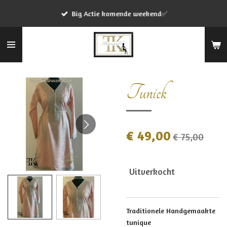
Ga
Big Actie komende weekend✅
direct
naar
de
hoofdinhoud
Tuniek
€ 49,00
€ 75,00
Uitverkocht
Traditionele Handgemaakte
tunique