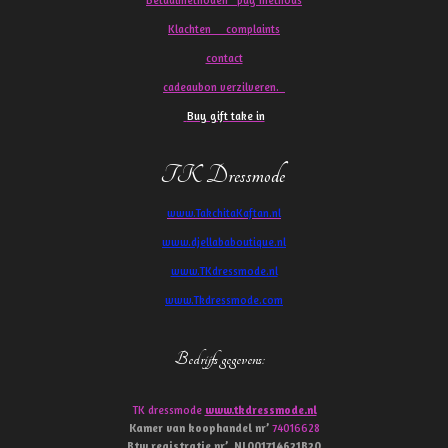
Klachten
complaints
contact
cadeaubon verzilveren.
Buy gift take in
TK Dressmode
www.TakchitaKaftan.nl
www.djellababoutique.nl
www.TKdressmode.nl
www.Tkdressmode.com
Bedrijfs gegevens
:
TK dressmode
www.tkdressmode.nl
Kamer van koophandel
nr’
74016628
Btw
registratie
nr’
NL001714621B20