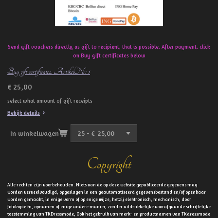
Send gift vouchers directly as gift to recipient, that is possible. After payment, click
on Buy gift certificates below
Buy gift certificates. ArtikelNr: 1
€ 25,00
select what amount of gift receipts
Bekijk details
In winkelwagen
Copyright
Alle rechten zijn voorbehouden. Niets van de op deze website gepubliceerde gegevens mag
worden verveelvoudigd, opgeslagen in een geautomatiseerd gegevensbestand en/of openbaar
worden gemaakt, in enige vorm of op enige wijze, hetzij elektronisch, mechanisch, door
fotokopieën, opnamen of enige andere manier, zonder uitdrukkelijke voorafgaande schriftelijke
toestemming van TKDressmode, Ook het gebruik van merk- en productnamen van TKdressmode