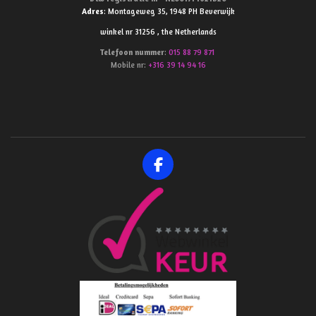
Adres
: Montageweg 35, 1948 PH Beverwijk
winkel nr 31256 , the Netherlands
Telefoon
nummer
:
015 88 79 871
Mobile nr:
+316 39 14 94 16
F
a
c
e
b
o
o
k