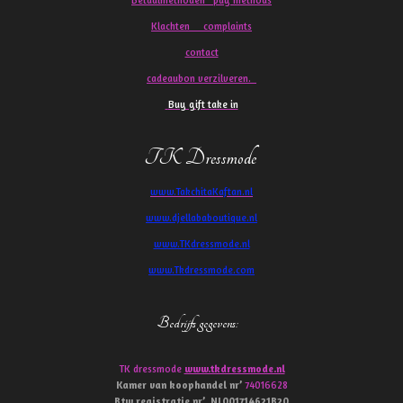
Klachten
complaints
contact
cadeaubon verzilveren.
Buy gift take in
TK Dressmode
www.TakchitaKaftan.nl
www.djellababoutique.nl
www.TKdressmode.nl
www.Tkdressmode.com
Bedrijfs gegevens
:
TK dressmode
www.tkdressmode.nl
Kamer van koophandel
nr’
74016628
Btw
registratie
nr’
NL001714621B20