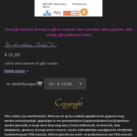
Send gift vouchers directly as gift to recipient, that is possible. After payment, click
on Buy gift certificates below
Buy gift certificates. ArtikelNr: 1
€ 25,00
select what amount of gift receipts
Bekijk details
In winkelwagen
Copyright
Alle rechten zijn voorbehouden. Niets van de op deze website gepubliceerde gegevens mag
worden verveelvoudigd, opgeslagen in een geautomatiseerd gegevensbestand en/of openbaar
worden gemaakt, in enige vorm of op enige wijze, hetzij elektronisch, mechanisch, door
fotokopieën, opnamen of enige andere manier, zonder uitdrukkelijke voorafgaande schriftelijke
toestemming van TKDressmode, Ook het gebruik van merk- en productnamen van TKdressmode