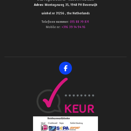
Adres
: Montageweg 35, 1948 PH Beverwijk
winkel nr 31256 , the Netherlands
Telefoon
nummer
:
015 88 79 871
Mobile nr:
+316 39 14 94 16
F
a
c
e
b
o
o
k