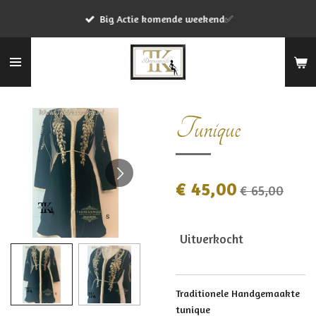
Ga
Big Actie komende weekend✅
direct
naar
de
hoofdinhoud
Tunique
€ 45,00
€ 65,00
Uitverkocht
Traditionele Handgemaakte
tunique