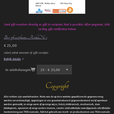
Send gift vouchers directly as gift to recipient, that is possible. After payment, click
on Buy gift certificates below
Buy gift certificates. ArtikelNr: 1
€ 25,00
select what amount of gift receipts
Bekijk details
In winkelwagen
Copyright
Alle rechten zijn voorbehouden. Niets van de op deze website gepubliceerde gegevens mag
worden verveelvoudigd, opgeslagen in een geautomatiseerd gegevensbestand en/of openbaar
worden gemaakt, in enige vorm of op enige wijze, hetzij elektronisch, mechanisch, door
fotokopieën, opnamen of enige andere manier, zonder uitdrukkelijke voorafgaande schriftelijke
toestemming van TKDressmode, Ook het gebruik van merk- en productnamen van TKdressmode