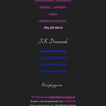
Klachten
complaints
contact
cadeaubon verzilveren.
Buy gift take in
TK Dressmode
www.TakchitaKaftan.nl
www.djellababoutique.nl
www.TKdressmode.nl
www.Tkdressmode.com
Bedrijfs gegevens
:
TK dressmode
www.tkdressmode.nl
Kamer van koophandel
nr’
74016628
Btw
registratie
nr’
NL001714621B20