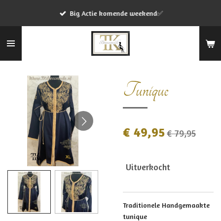
Ga
Big Actie komende weekend✅
direct
naar
de
hoofdinhoud
Tunique
€ 49,95
€ 79,95
Uitverkocht
Traditionele Handgemaakte
tunique