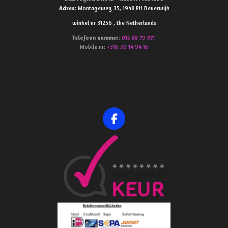
Adres
: Montageweg 35, 1948 PH Beverwijk
winkel nr 31256 , the Netherlands
Telefoon
nummer
:
015 88 79 871
Mobile nr:
+316 39 14 94 16
F
a
c
e
b
o
o
k