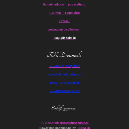
Betaalmethoden pay methods
Klachten
complaints
contact
cadeaubon verzilveren.
Buy gift take in
TK Dressmode
www.TakchitaKaftan.nl
www.djellababoutique.nl
www.TKdressmode.nl
www.Tkdressmode.com
Bedrijfs gegevens
:
TK dressmode
www.tkdressmode.nl
Kamer van koophandel
nr’
74016628