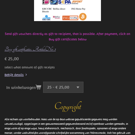
Send gift vouchers directly as gift to recipient, that is possible. After payment, click on
Buy gift certificates below
Buy gift certificates. ArtikelNr: 1
€ 25,00
select what amount of gift receipts
Bekijk details
In winkelwagen
Copyright
Alle rechten zijn voorbehouden. Niets van de op deze website gepubliceerde gegevens mag worden
verveelvoudigd, opgeslagen in een geautomatiseerd gegevensbestand en/of openbaar worden gemaakt, in
enige vorm of op enige wijze, hetzij elektronisch, mechanisch, door fotokopieën, opnamen of enige andere
manier, zonder uitdrukkelijke voorafgaande schriftelijke toestemming van TKDressmode, Ook het gebruik van