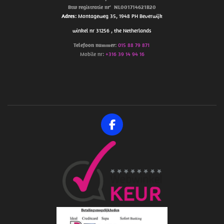
Btw
registratie
nr’
NL001714621B20
Adres
: Montageweg 35, 1948 PH Beverwijk
winkel nr 31256 , the Netherlands
Telefoon
nummer
:
015 88 79 871
Mobile nr:
+316 39 14 94 16
F
a
c
e
b
o
o
k