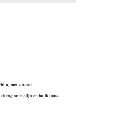
chita, met
zardosi
etten,parels,sfifa en batik touw.