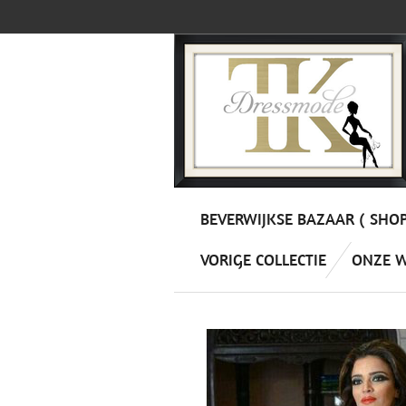
Ga
direct
naar
de
hoofdinhoud
BEVERWIJKSE BAZAAR ( SHO
VORIGE COLLECTIE
ONZE 