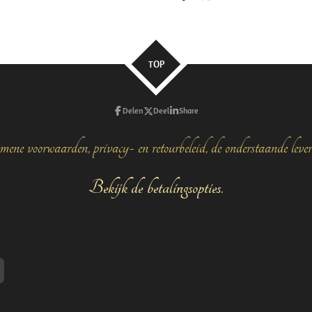
e
e
h
l
e
a
e
l
r
n
e
TOP
Delen
Deel
Share
mene voorwaarden, privacy- en retourbeleid, de onderstaande leve
Bekijk de betalingsopties.