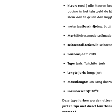
kleur
: rood ( alle kleuren be
pagina in het tekstveld de k
kleur aan te geven dan krijgt 
materiaalbeschrijving
: Satij
Merk
:TKdressmode selfmade
seizoencollectie
:Alle seizoen
Seizoensjaar
: 2019
Type jurk
: Takchita jurk
lengte jurk
: lange jurk
Mouwlengte
: 3/4 Lang doors
o
wasvoorschrift
:
30
C
Deze type jurken worden alleen
jurken zijn niet direct leverbaa
voorraad.