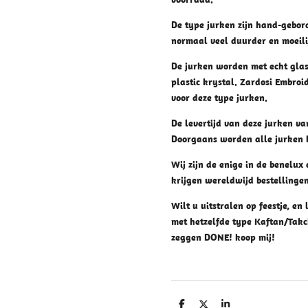
De type jurken zijn hand-gebord
normaal veel duurder en moeilij
De jurken worden met echt glas
plastic krystal. Zardosi Embroi
voor deze type jurken.
De levertijd van deze jurken va
Doorgaans worden alle jurken 
Wij zijn de enige in de benelux 
krijgen wereldwijd bestellinge
Wilt u uitstralen op feestje, en 
met hetzelfde type Kaftan/Takc
zeggen DONE! koop mij!
D
D
S