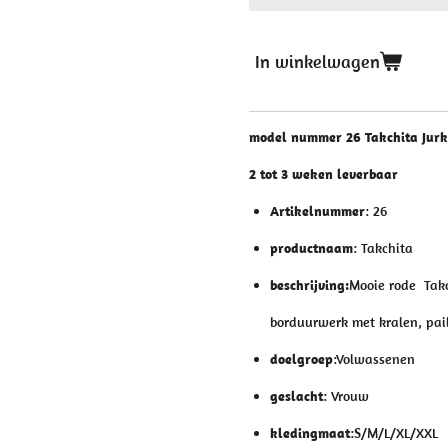
In winkelwagen
model nummer 26 Takchita Jurk
2 tot 3 weken leverbaar
Artikelnummer
: 26
productnaam
: Takchita
beschrijving:
Mooie rode Tak
borduurwerk met kralen, pail
doelgroep
:Volwassenen
geslacht
: Vrouw
kledingmaat
:S/M/L/XL/XXL