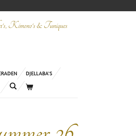
ba's, Kimono's & Tuniques
IERADEN
DJELLABA'S
nummer 26