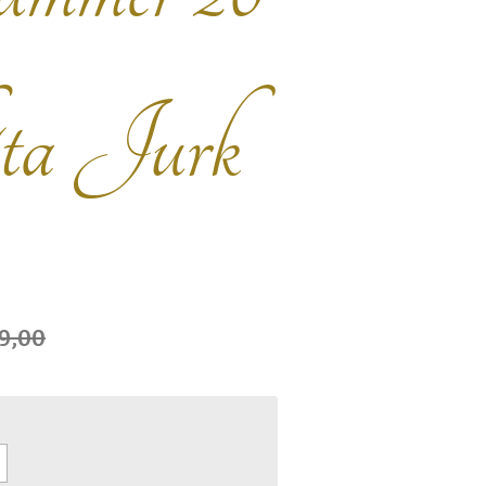
ta Jurk
9,00