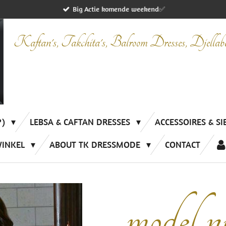
Big Actie komende weekend✅
Kaftan's, Takchita's, Balroom Dresses, Djella
P)
LEBSA & CAFTAN DRESSES
ACCESSOIRES & S
WINKEL
ABOUT TK DRESSMODE
CONTACT
model 