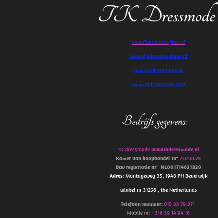
TK Dressmode
www.TakchitaKaftan.nl
www.djellababoutique.nl
www.TKdressmode.nl
www.Tkdressmode.com
Bedrijfs gegevens
:
TK dressmode
www.tkdressmode.nl
Kamer van koophandel
nr’
74016628
Btw
registratie
nr’
NL001714621B20
Adres
: Montageweg 35, 1948 PH Beverwijk
winkel nr 31256 , the Netherlands
Telefoon
nummer
:
015 88 79 871
Mobile nr:
+316 39 14 94 16