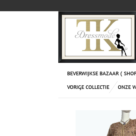
Ga
direct
naar
de
hoofdinhoud
BEVERWIJKSE BAZAAR ( SHO
VORIGE COLLECTIE
ONZE 