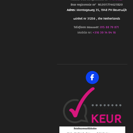
Btw
registratie
nr’
NL001714621B20
Adres
: Montageweg 35, 1948 PH Beverwijk
winkel nr 31256 , the Netherlands
Telefoon
nummer
:
015 88 79 871
Mobile nr:
+316 39 14 94 16
F
a
c
e
b
o
o
k