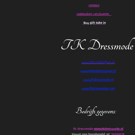
contact
cadeaubon verzilveren.
Buy gift take in
TK Dressmode
www.TakchitaKaftan.nl
www.djellababoutique.nl
www.TKdressmode.nl
www.Tkdressmode.com
Bedrijfs gegevens
:
TK dressmode
www.tkdressmode.nl
Kamer van koophandel
nr’
74016628