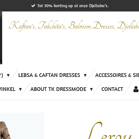
Tot 30% korting op al onze Djellaba’s.
Kaftan's, Takchita's, Balroom Dresses, Djella
P)
LEBSA & CAFTAN DRESSES
ACCESSOIRES & S
WINKEL
ABOUT TK DRESSMODE
CONTACT
Leroy