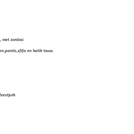
n, met
zardosi
n,parels,sfifa en batik touw.
feestjurk