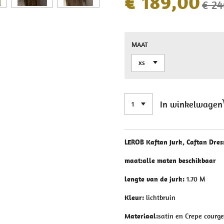
€ 189,00
€ 24
MAAT
In winkelwagen
LEROB Kaftan Jurk, Caftan Dres
maat:alle maten beschikbaar
lengte van de jurk:
1.70 M
Kleur:
lichtbruin
Materiaal:
satin en Crepe courg