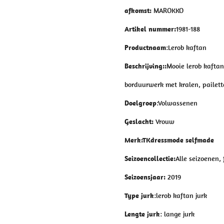
afkomst:
MAROKKO
Artikel nummer:
1981-188
Productnaam
:Lerob kaftan
Beschrijving:
:
Mooie lerob kafta
borduurwerk met kralen, pailette
Doelgroep
:Volwassenen
Geslacht
:
Vrouw
Merk
:TKdressmode selfmade
Seizoencollectie
:
Alle seizoenen, 
Seizoensjaar
:
2019
Type jurk
:lerob kaftan jurk
Lengte jurk
: lange jurk