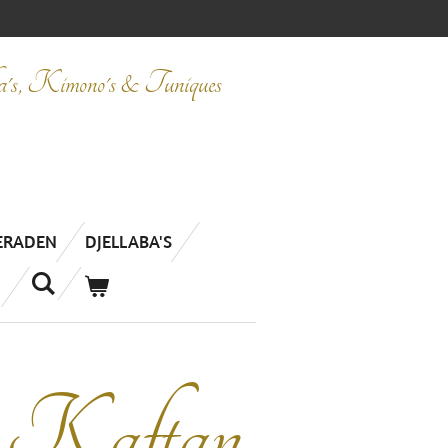
ba's, Kimono's & Tuniques
IERADEN
DJELLABA'S
, Kaftan