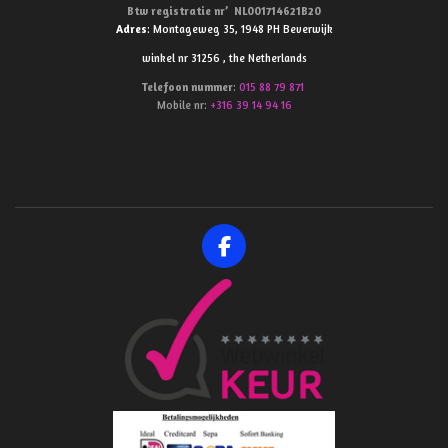
Btw
registratie
nr’
NL001714621B20
Adres
: Montageweg 35, 1948 PH Beverwijk
winkel nr 31256 , the Netherlands
Telefoon
nummer
:
015 88 79 871
Mobile nr:
+316 39 14 94 16
F
a
c
e
b
o
o
k