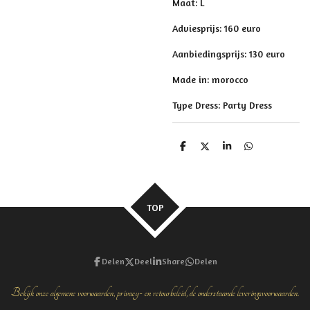
Maat: L
Adviesprijs: 160 euro
Aanbiedingsprijs: 130 euro
Made in: morocco
Type Dress: Party Dress
D
D
S
D
e
e
h
e
l
e
a
l
e
l
r
e
n
e
n
TOP
Delen
Deel
Share
Delen
Bekijk onze algemene voorwaarden, privacy- en retourbeleid, de onderstaande leveringsvoorwaarden.