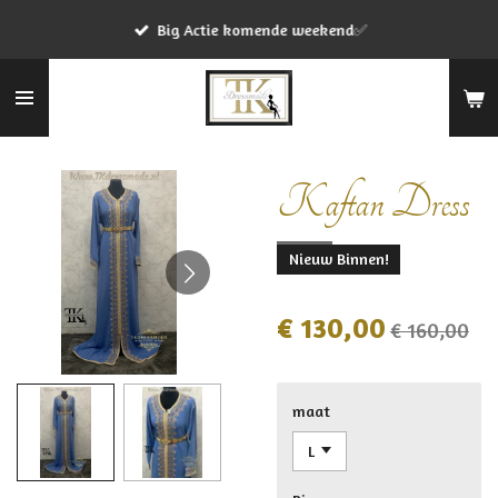
Ga
Big Actie komende weekend✅
direct
naar
de
hoofdinhoud
Kaftan Dress
Nieuw Binnen!
€ 130,00
€ 160,00
maat