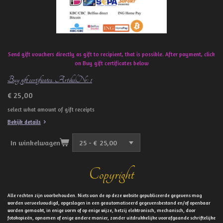
Send gift vouchers directly as gift to recipient, that is possible. After payment, click
on Buy gift certificates below
Buy gift certificates. ArtikelNr: 1
€ 25,00
select what amount of gift receipts
Bekijk details
In winkelwagen
Copyright
Alle rechten zijn voorbehouden. Niets van de op deze website gepubliceerde gegevens mag
worden verveelvoudigd, opgeslagen in een geautomatiseerd gegevensbestand en/of openbaar
worden gemaakt, in enige vorm of op enige wijze, hetzij elektronisch, mechanisch, door
fotokopieën, opnamen of enige andere manier, zonder uitdrukkelijke voorafgaande schriftelijke