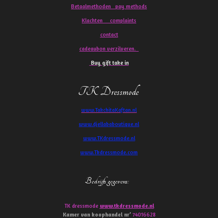
Betaalmethoden pay methods
Klachten
complaints
contact
cadeaubon verzilveren.
Buy gift take in
TK Dressmode
www.TakchitaKaftan.nl
www.djellababoutique.nl
www.TKdressmode.nl
www.Tkdressmode.com
Bedrijfs gegevens
:
TK dressmode
www.tkdressmode.nl
Kamer van koophandel
nr’
74016628