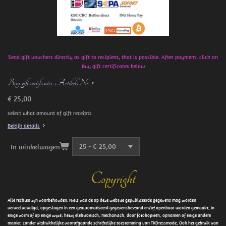
Send gift vouchers directly as gift to recipient, that is possible. After payment, click on
Buy gift certificates below
Buy gift certificates. ArtikelNr: 1
€ 25,00
select what amount of gift receipts
Bekijk details
In winkelwagen
Copyright
Alle rechten zijn voorbehouden. Niets van de op deze website gepubliceerde gegevens mag worden
verveelvoudigd, opgeslagen in een geautomatiseerd gegevensbestand en/of openbaar worden gemaakt, in
enige vorm of op enige wijze, hetzij elektronisch, mechanisch, door fotokopieën, opnamen of enige andere
manier, zonder uitdrukkelijke voorafgaande schriftelijke toestemming van TKDressmode, Ook het gebruik van