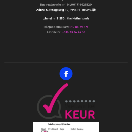
Btw
registratie
nr’
NL001714621B20
Adres
: Montageweg 35, 1948 PH Beverwijk
winkel nr 31256 , the Netherlands
Telefoon
nummer
:
015 88 79 871
Mobile nr:
+316 39 14 94 16
F
a
c
e
b
o
o
k