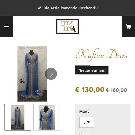
Ga
Big Actie komende weekend✅
direct
naar
de
hoofdinhoud
Kaftan Dress
Nieuw Binnen!
€ 130,00
€ 160,00
Maat