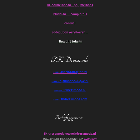
Betaalmethoden pay methods
Klachten
complaints
contact
cadeaubon verzilveren.
Buy gift take in
TK Dressmode
www.TakchitaKaftan.nl
www.djellababoutique.nl
www.TKdressmode.nl
www.Tkdressmode.com
Bedrijfs gegevens
:
TK dressmode
www.tkdressmode.nl
Kamer van koophandel
nr’
74016628