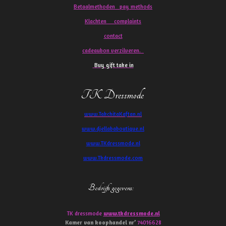
Betaalmethoden pay methods
Klachten
complaints
contact
cadeaubon verzilveren.
Buy gift take in
TK Dressmode
www.TakchitaKaftan.nl
www.djellababoutique.nl
www.TKdressmode.nl
www.Tkdressmode.com
Bedrijfs gegevens
:
TK dressmode
www.tkdressmode.nl
Kamer van koophandel
nr’
74016628