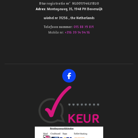
Btw
registratie
nr’
NL001714621B20
Adres
: Montageweg 35, 1948 PH Beverwijk
winkel nr 31256 , the Netherlands
Telefoon
nummer
:
015 88 79 871
Mobile nr:
+316 39 14 94 16
F
a
c
e
b
o
o
k