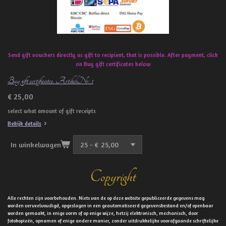
Send gift vouchers directly as gift to recipient, that is possible. After payment, click
on Buy gift certificates below
Buy gift certificates. ArtikelNr: 1
€ 25,00
select what amount of gift receipts
Bekijk details
In winkelwagen
Copyright
Alle rechten zijn voorbehouden. Niets van de op deze website gepubliceerde gegevens mag
worden verveelvoudigd, opgeslagen in een geautomatiseerd gegevensbestand en/of openbaar
worden gemaakt, in enige vorm of op enige wijze, hetzij elektronisch, mechanisch, door
fotokopieën, opnamen of enige andere manier, zonder uitdrukkelijke voorafgaande schriftelijke