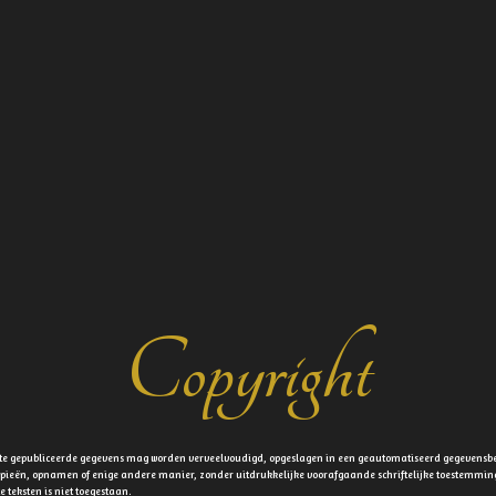
Copyright
site gepubliceerde gegevens mag worden verveelvoudigd, opgeslagen in een geautomatiseerd gegevensb
okopieën, opnamen of enige andere manier, zonder uitdrukkelijke voorafgaande schriftelijke toestemm
eksten is niet toegestaan.