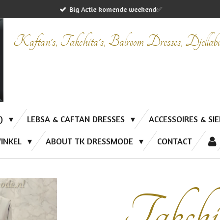
Big Actie komende weekend✅
Kaftan's, Takchita's, Balroom Dresses, Djella
P)
LEBSA & CAFTAN DRESSES
ACCESSOIRES & SI
INKEL
ABOUT TK DRESSMODE
CONTACT
Takchit