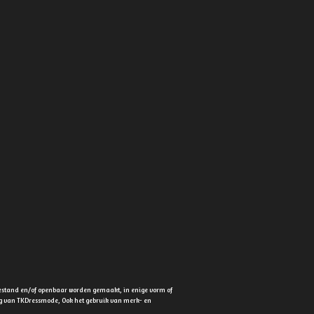
estand en/of openbaar worden gemaakt, in enige vorm of
ing van TKDressmode, Ook het gebruik van merk- en