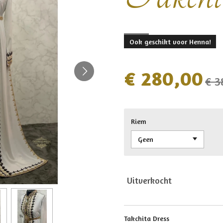
Ook geschikt voor Henna!
€ 280,00
€ 3
Riem
Uitverkocht
Takchita Dress