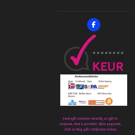
F
a
c
e
b
o
o
k
Send gift vouchers directly as gift to
recipient, that is possible. After payment,
click on Buy gift certificates below