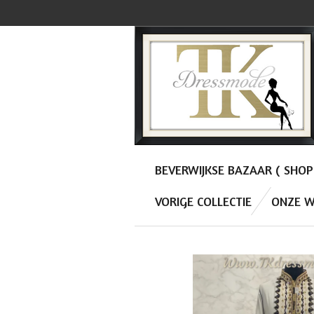
Ga
direct
naar
de
hoofdinhoud
BEVERWIJKSE BAZAAR ( SHO
VORIGE COLLECTIE
ONZE W