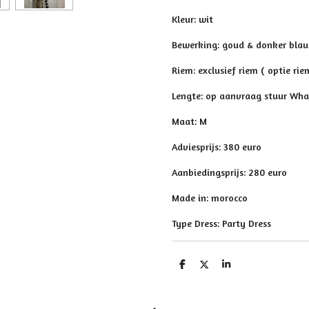
Kleur: wit
Bewerking: goud & donker bla
Riem: exclusief riem ( optie rie
Lengte: op aanvraag stuur Wh
Maat: M
Adviesprijs: 380 euro
Aanbiedingsprijs: 280 euro
Made in: morocco
Type Dress: Party Dress
D
D
S
e
e
h
l
e
a
e
l
r
n
e