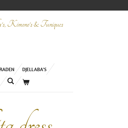
ba's, Kimono's & Tuniques
ERADEN
DJELLABA'S
a dress