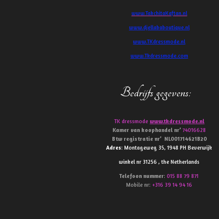
www.TakchitaKaftan.nl
www.djellababoutique.nl
www.TKdressmode.nl
www.Tkdressmode.com
Bedrijfs gegevens
:
TK dressmode
www.tkdressmode.nl
Kamer van koophandel
nr’
74016628
Btw
registratie
nr’
NL001714621B20
Adres
: Montageweg 35, 1948 PH Beverwijk
winkel nr 31256 , the Netherlands
Telefoon
nummer
:
015 88 79 871
Mobile nr:
+316 39 14 94 16