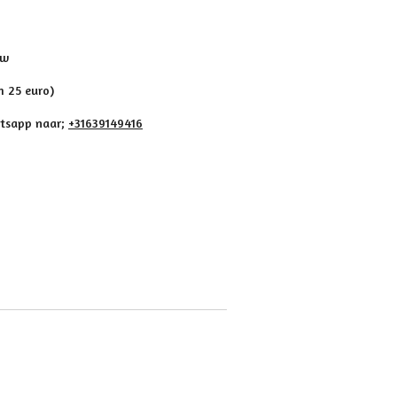
uw
m 25 euro)
atsapp naar;
+31639149416