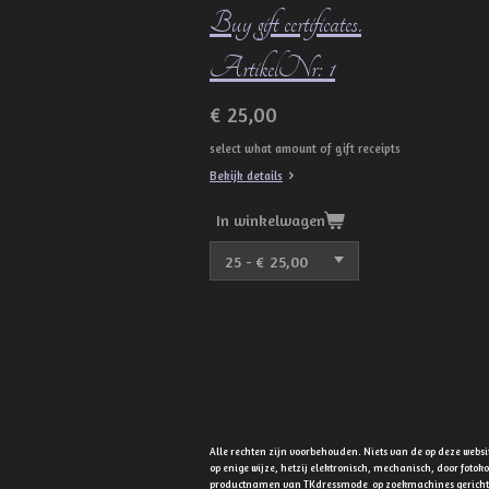
Buy gift certificates.
ArtikelNr: 1
€ 25,00
select what amount of gift receipts
Bekijk details
In winkelwagen
Alle rechten zijn voorbehouden. Niets van de op deze web
op enige wijze, hetzij elektronisch, mechanisch, door fot
productnamen van TKdressmode op zoekmachines gerichte t