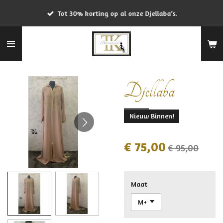
Ga
Tot 30% korting op al onze Djellaba’s.
direct
naar
de
hoofdinhoud
Djellaba
Nieuw Binnen!
€ 75,00
€ 95,00
Maat