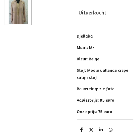
Uitverkocht
Djellaba
Maat: M+
Kleur: Beige
Stof: Mooie vallende crepe
satijn stof
Bewerking: zie foto
Adviesprijs: 95 euro
Onze prijs: 75 euro
D
D
S
D
e
e
h
e