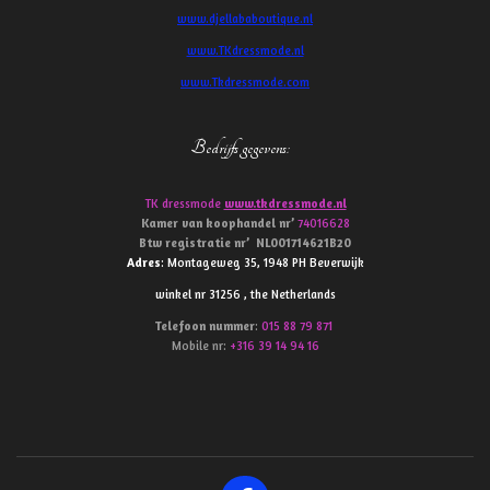
www.djellababoutique.nl
www.TKdressmode.nl
www.Tkdressmode.com
Bedrijfs gegevens
:
TK dressmode
www.tkdressmode.nl
Kamer van koophandel
nr’
74016628
Btw
registratie
nr’
NL001714621B20
Adres
: Montageweg 35, 1948 PH Beverwijk
winkel nr 31256 , the Netherlands
Telefoon
nummer
:
015 88 79 871
Mobile nr:
+316 39 14 94 16