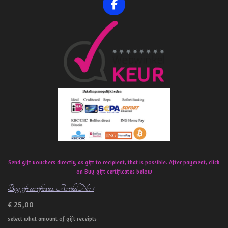
F
a
c
e
b
o
o
k
Send gift vouchers directly as gift to recipient, that is possible. After payment, click
on Buy gift certificates below
Buy gift certificates. ArtikelNr: 1
€ 25,00
select what amount of gift receipts