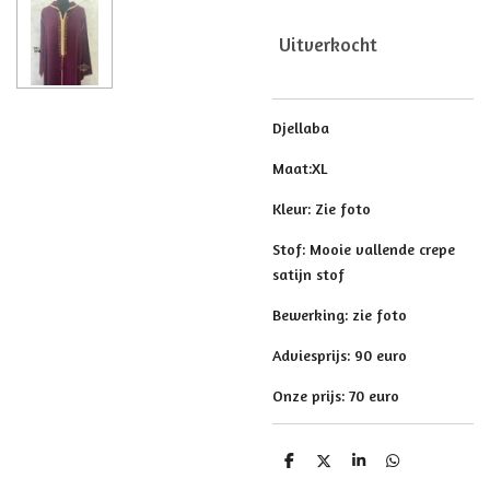
Uitverkocht
Djellaba
Maat:XL
Kleur: Zie foto
Stof: Mooie vallende crepe
satijn stof
Bewerking: zie foto
Adviesprijs: 90 euro
Onze prijs: 70 euro
D
D
S
D
e
e
h
e