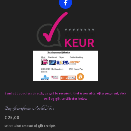
F
a
c
e
b
o
o
k
Send gift vouchers directly as gift to recipient, that is possible. After payment, click
on Buy gift certificates below
Buy gift certificates. ArtikelNr: 1
€ 25,00
select what amount of gift receipts