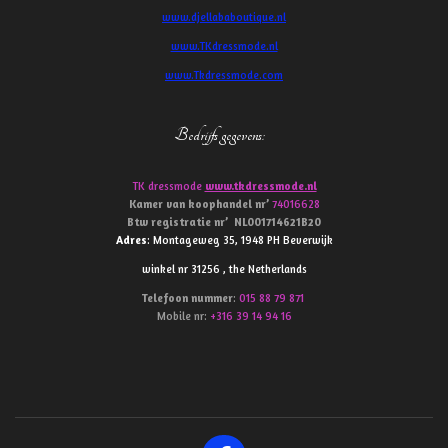
www.djellababoutique.nl
www.TKdressmode.nl
www.Tkdressmode.com
Bedrijfs gegevens
:
TK dressmode
www.tkdressmode.nl
Kamer van koophandel
nr’
74016628
Btw
registratie
nr’
NL001714621B20
Adres
: Montageweg 35, 1948 PH Beverwijk
winkel nr 31256 , the Netherlands
Telefoon
nummer
:
015 88 79 871
Mobile nr:
+316 39 14 94 16