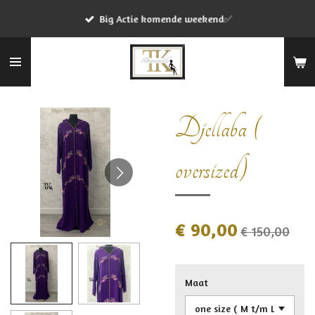
Ga
Big Actie komende weekend✅
direct
naar
de
hoofdinhoud
Djellaba (
oversized)
€ 90,00
€ 150,00
Maat