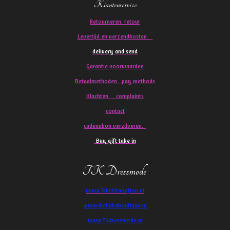
Klantenservice
Retourneren. retour
Levertijd en verzendkosten
delivery and send
Garantie voorwaarden
Betaalmethoden pay methods
Klachten
complaints
contact
cadeaubon verzilveren.
Buy gift take in
TK Dressmode
www.TakchitaKaftan.nl
www.djellababoutique.nl
www.TKdressmode.nl