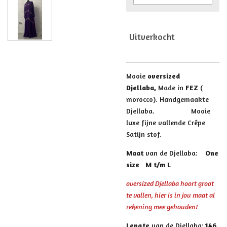
Uitverkocht
Mooie
oversized
Djellaba,
Made in
FEZ
(
morocco). Handgemaakte
Djellaba.
Mooie
luxe fijne vallende Crêpe
Satijn stof.
Maat
van de Djellaba:
One
size M t/m L
oversized Djellaba hoort groot
te vallen, hier is in jou maat al
rekening mee gehouden!
Lengte
van de Djellaba:
146