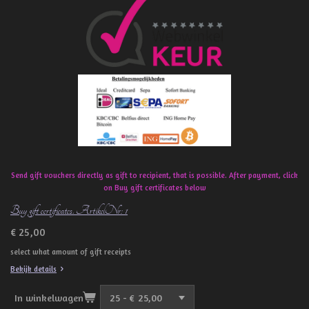
e
b
o
o
k
Send gift vouchers directly as gift to recipient, that is possible. After payment, click
on Buy gift certificates below
Buy gift certificates. ArtikelNr: 1
€ 25,00
select what amount of gift receipts
Bekijk details
In winkelwagen