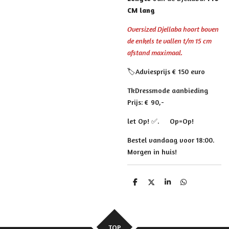
CM lang
Oversized Djellaba hoort boven
de enkels te vallen t/m 15 cm
afstand maximaal.
🏷Adviesprijs € 150 euro
TkDressmode aanbieding
Prijs: € 90,-
let Op! ✅. Op=Op!
Bestel vandaag voor 18:00.
Morgen in huis!
D
D
S
D
e
e
h
e
l
e
a
l
e
l
r
e
n
e
n
TOP