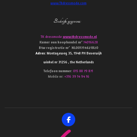
www.Tkdressmode.com
Bedrijfs gegevens
:
TK dressmode
www.tkdressmode.nl
Kamer van koophandel
nr’
74016628
Btw
registratie
nr’
NL001714621B20
Adres
: Montageweg 35, 1948 PH Beverwijk
winkel nr 31256 , the Netherlands
Telefoon
nummer
:
015 88 79 871
Mobile nr:
+316 39 14 94 16
F
a
c