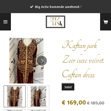
Ga
Big Actie komende weekend✅
direct
naar
de
hoofdinhoud
Kaftan jurk
Zeer luxe velvet.
Caftan dress
Sale!
€ 169,00
€ 189,00