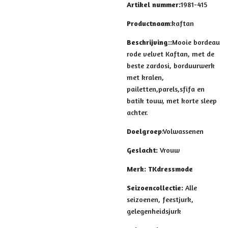
Artikel nummer:
1981-415
Productnaam
:kaftan
Beschrijving:
:
Mooie bordeau
rode velvet Kaftan, met de
beste
zardosi,
borduurwerk
met kralen,
pailetten,parels,sfifa en
batik touw, met korte sleep
achter.
Doelgroep
:Volwassenen
Geslacht
:
Vrouw
Merk
: TKdressmode
Seizoencollectie
:
Alle
seizoenen, feestjurk,
gelegenheidsjurk