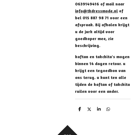
0639149416 of mail naar
info@tkdressmode.nl
of
bel 015 887 98 71 voor een
afspraak. Bij afhalen krijgt
u de jurk altijd voor
goedkoper mee, zie
beschrijving.
kaftan en takchita's mogen
binnen 14 dagen retour. u
krijgt een tegoedbon van
ons terug. u kunt ten alle
tijden de kaftan of takchita
ruilen voor een ander.
D
D
S
D
e
e
h
e
l
e
a
l
e
l
r
e
n
e
n