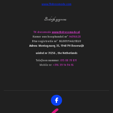
www.Tkdressmode.com
Bedrijfs gegevens
:
TK dressmode
www.tkdressmode.nl
Kamer van koophandel
nr’
74016628
Btw
registratie
nr’
NL001714621B20
Adres
: Montageweg 35, 1948 PH Beverwijk
winkel nr 31256 , the Netherlands
Telefoon
nummer
:
015 88 79 871
Mobile nr:
+316 39 14 94 16
F
a