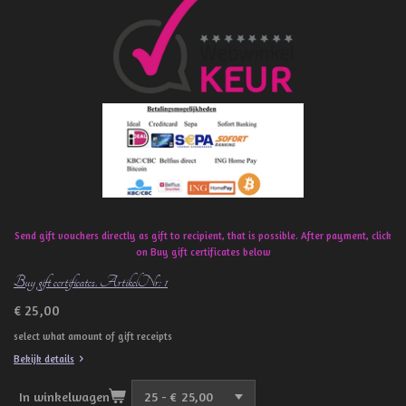
c
e
b
o
o
k
Send gift vouchers directly as gift to recipient, that is possible. After payment, click
on Buy gift certificates below
Buy gift certificates. ArtikelNr: 1
€ 25,00
select what amount of gift receipts
Bekijk details
In winkelwagen