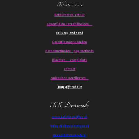
Klantenservice
Retourneren. retour
Levertijd en verzendkosten
delivery and send
Garantie voorwaarden
Betaalmethoden pay methods
Klachten
complaints
contact
cadeaubon verzilveren.
Buy gift take in
TK Dressmode
www.TakchitaKaftan.nl
www.djellababoutique.nl
www.TKdressmode.nl