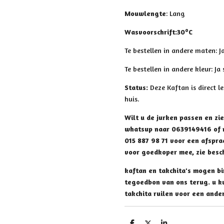
Mouwlengte
: Lang
o
Wasvoorschrift
:
30
C
Te bestellen in andere maten: J
Te bestellen in andere kleur: Ja
Status:
Deze Kaftan is direct 
huis.
Wilt u de jurken passen en zi
whatsup naar 0639149416 of 
015 887 98 71 voor een afspraak
voor goedkoper mee, zie besch
kaftan en takchita's mogen bi
tegoedbon van ons terug. u ku
takchita ruilen voor een ander