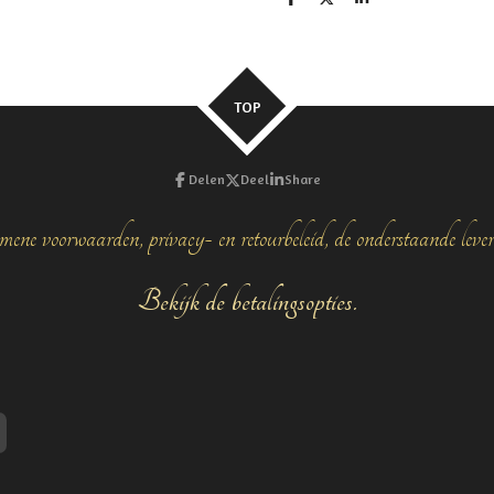
D
D
S
e
e
h
l
e
a
e
l
r
n
e
TOP
Delen
Deel
Share
mene voorwaarden, privacy- en retourbeleid, de onderstaande leve
Bekijk de betalingsopties.