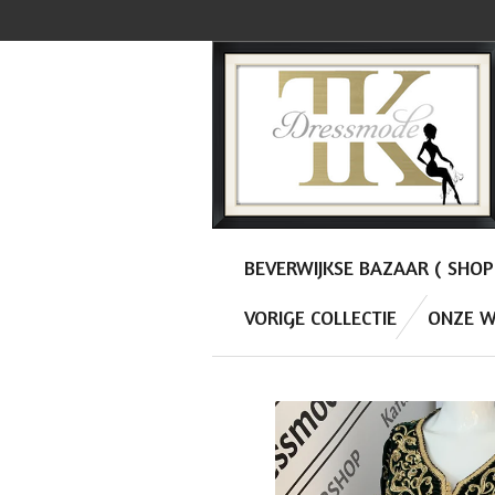
Ga
direct
naar
de
hoofdinhoud
BEVERWIJKSE BAZAAR ( SHO
VORIGE COLLECTIE
ONZE W