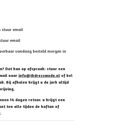
a stuur email
 stuur email
leverbaar vandaag besteld morgen in
en? Dat kan op afspraak: stuur een
mail naar
info@tkdressmode.nl
of bel
. Bij afhalen krijgt u de jurk altijd
rijving.
nnen 14 dagen retour. u krijgt een
nt ten alle tijden de kaftan of
.