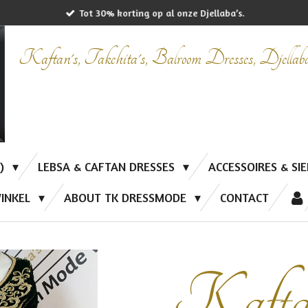
Tot 30% korting op al onze Djellaba’s.
Kaftan's, Takchita's, Balroom Dresses, Djella
P)
LEBSA & CAFTAN DRESSES
ACCESSOIRES & SI
INKEL
ABOUT TK DRESSMODE
CONTACT
Kafta