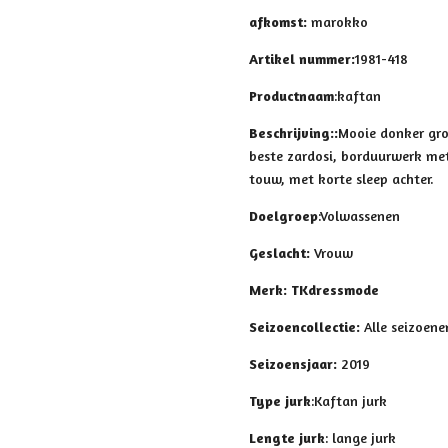
afkomst:
marokko
Artikel nummer:
1981-418
Productnaam
:kaftan
Beschrijving:
:
Mooie donker gro
beste
zardosi,
borduurwerk met 
touw, met korte sleep achter.
Doelgroep
:Volwassenen
Geslacht
:
Vrouw
Merk
: TKdressmode
Seizoencollectie
:
Alle seizoene
Seizoensjaar
:
2019
Type jurk
:Kaftan jurk
Lengte jurk
: lange jurk