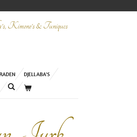
ba's, Kimono's & Tuniques
ERADEN
DJELLABA'S
n Jurk