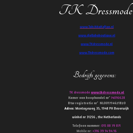
TK Dressmode
www.TakchitaKaftan.nl
www.djellababoutique.nl
www.TKdressmode.nl
www.Tkdressmode.com
Bedrijfs gegevens
:
TK dressmode
www.tkdressmode.nl
Kamer van koophandel
nr’
74016628
Btw
registratie
nr’
NL001714621B20
Adres
: Montageweg 35, 1948 PH Beverwijk
winkel nr 31256 , the Netherlands
Telefoon
nummer
:
015 88 79 871
Mobile nr:
+316 39 14 94 16