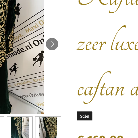
zeer luxe
caftan d
Sale!