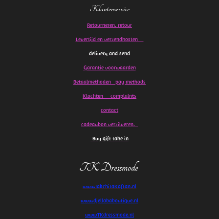
Klantenservice
Retourneren. retour
Levertijd en verzendkosten
delivery and send
Garantie voorwaarden
Betaalmethoden pay methods
Klachten
complaints
contact
cadeaubon verzilveren.
Buy gift take in
TK Dressmode
www.TakchitaKaftan.nl
www.djellababoutique.nl
www.TKdressmode.nl