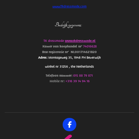
www.Tkdressmode.com
Bedrijfs gegevens
:
TK dressmode
www.tkdressmode.nl
Kamer van koophandel
nr’
74016628
Btw
registratie
nr’
NL001714621B20
Adres
: Montageweg 35, 1948 PH Beverwijk
winkel nr 31256 , the Netherlands
Telefoon
nummer
:
015 88 79 871
Mobile nr:
+316 39 14 94 16
F
a