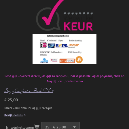
c
e
b
o
o
k
Send gift vouchers directly as gift to recipient, that is possible. After payment, click on
Buy gift certificates below
Buy gift certificates. ArtikelNr: 1
€ 25,00
select what amount of gift receipts
Bekijk details
In winkelwagen