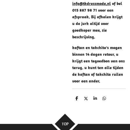
info@tkdressmode.nl
of bel
015 887 98 71 voor een
afspraak. Bij afhalen krijgt
u de jurk altijd voor
goedkoper mee, zie
beschrijving.
kaftan en takchita's mogen
binnen 14 dagen retour. u
krijgt een tegoedbon van ons
terug. u kunt ten alle tijden
de kaftan of takchita ruilen
voor een ander.
D
D
S
D
e
e
h
e
l
e
a
l
e
l
r
e
n
e
n
TOP