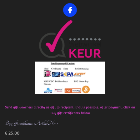
F
a
c
e
b
o
o
k
Send gift vouchers directly as gift to recipient, that is possible. After payment, click on
Buy gift certificates below
Buy gift certificates. ArtikelNr: 1
€ 25,00