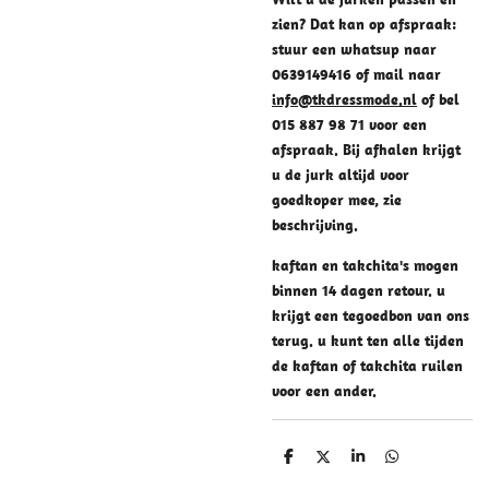
zien? Dat kan op afspraak:
stuur een whatsup naar
0639149416 of mail naar
info@tkdressmode.nl
of bel
015 887 98 71 voor een
afspraak. Bij afhalen krijgt
u de jurk altijd voor
goedkoper mee, zie
beschrijving.
kaftan en takchita's mogen
binnen 14 dagen retour. u
krijgt een tegoedbon van ons
terug. u kunt ten alle tijden
de kaftan of takchita ruilen
voor een ander.
D
D
S
D
e
e
h
e