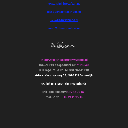
www.TakchitaKaftan.nl
www.djellababoutique.nl
www.TKdressmode.nl
www.Tkdressmode.com
Bedrijfs gegevens
:
TK dressmode
www.tkdressmode.nl
Kamer van koophandel
nr’
74016628
Btw
registratie
nr’
NL001714621B20
Adres
: Montageweg 35, 1948 PH Beverwijk
winkel nr 31256 , the Netherlands
Telefoon
nummer
:
015 88 79 871
Mobile nr:
+316 39 14 94 16