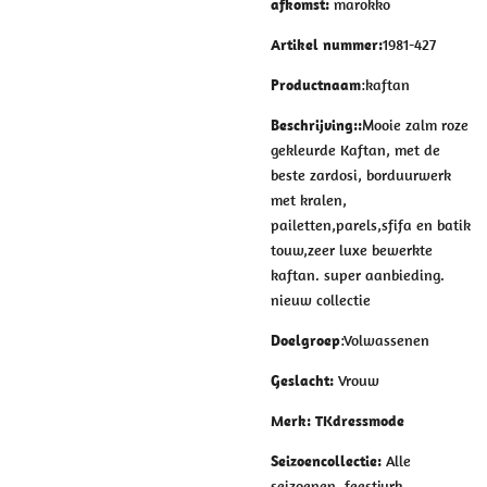
afkomst:
marokko
Artikel nummer:
1981-427
Productnaam
:kaftan
Beschrijving:
:
Mooie zalm roze
gekleurde Kaftan, met de
beste
zardosi,
borduurwerk
met kralen,
pailetten,parels,sfifa en batik
touw,zeer luxe bewerkte
kaftan. super aanbieding.
nieuw collectie
Doelgroep
:Volwassenen
Geslacht
:
Vrouw
Merk
: TKdressmode
Seizoencollectie
:
Alle
seizoenen, feestjurk,