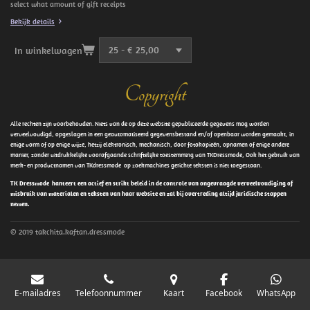
select what amount of gift receipts
Bekijk details
In winkelwagen
Copyright
Alle rechten zijn voorbehouden. Niets van de op deze website gepubliceerde gegevens mag worden
verveelvoudigd, opgeslagen in een geautomatiseerd gegevensbestand en/of openbaar worden gemaakt, in
enige vorm of op enige wijze, hetzij elektronisch, mechanisch, door fotokopieën, opnamen of enige andere
manier, zonder uitdrukkelijke voorafgaande schriftelijke toestemming van TKDressmode, Ook het gebruik van
merk- en productnamen van TKdressmode op zoekmachines gerichte teksten is niet toegestaan.
TK Dressmode hanteert een actief en strikt beleid in de controle van ongevraagde verveelvoudiging of
misbruik van materialen en teksten van haar website en zal bij overtreding altijd juridische stappen
nemen.
© 2019 takchita.kaftan.dressmode
E-mailadres
Telefoonnummer
Kaart
Facebook
WhatsApp