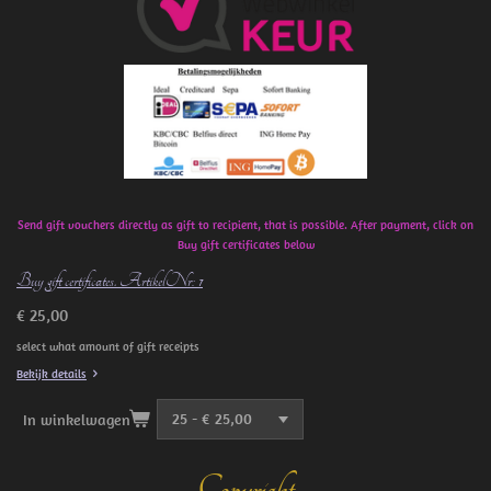
o
o
k
Send gift vouchers directly as gift to recipient, that is possible. After payment, click on
Buy gift certificates below
Buy gift certificates. ArtikelNr: 1
€ 25,00
select what amount of gift receipts
Bekijk details
In winkelwagen
Copyright