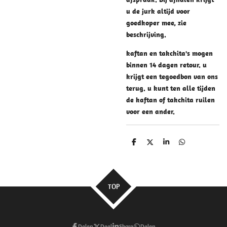
u de jurk altijd voor
goedkoper mee, zie
beschrijving.
kaftan en takchita's mogen
binnen 14 dagen retour. u
krijgt een tegoedbon van ons
terug. u kunt ten alle tijden
de kaftan of takchita ruilen
voor een ander.
D
D
S
D
e
e
h
e
l
e
a
l
e
l
r
e
n
e
n
TOP
Delen
Deel
Share
Delen