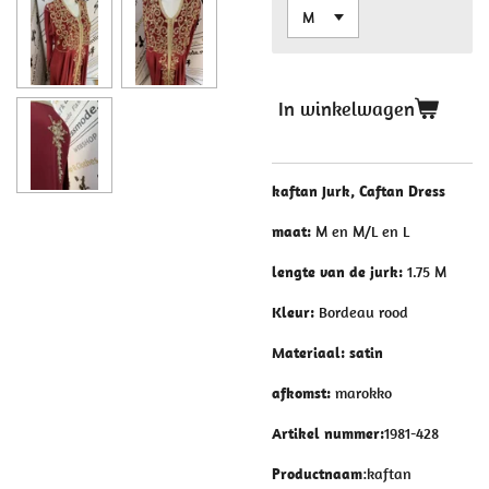
In winkelwagen
kaftan Jurk, Caftan Dress
maat:
M en M/L en L
lengte van de jurk:
1.75 M
Kleur:
Bordeau rood
Materiaal: satin
afkomst:
marokko
Artikel nummer:
1981-428
Productnaam
:kaftan