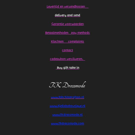
Levertijd en verzendkosten
delivery and send
Garantie voorwaarden
Betaalmethoden pay methods
Klachten
complaints
contact
cadeaubon verzilveren.
Buy gift take in
TK Dressmode
www.TakchitaKaftan.nl
www.djellababoutique.nl
www.TKdressmode.nl
www.Tkdressmode.com