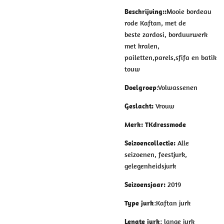
Beschrijving:
:
Mooie bordeau
rode Kaftan, met de
beste
zardosi,
borduurwerk
met kralen,
pailetten,parels,sfifa en batik
touw
Doelgroep
:Volwassenen
Geslacht
:
Vrouw
Merk
: TKdressmode
Seizoencollectie
:
Alle
seizoenen, feestjurk,
gelegenheidsjurk
Seizoensjaar
:
2019
Type jurk
:Kaftan jurk
Lengte jurk
: lange jurk