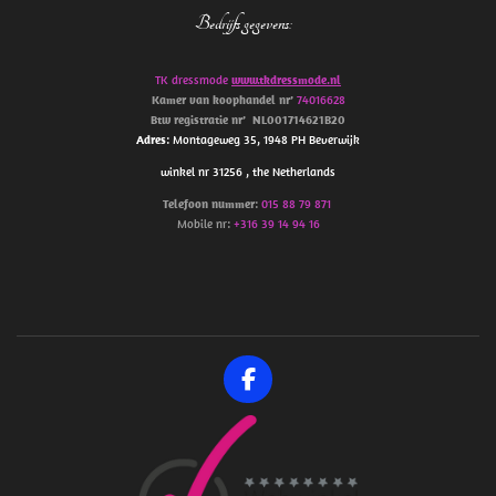
Bedrijfs gegevens
:
TK dressmode
www.tkdressmode.nl
Kamer van koophandel
nr’
74016628
Btw
registratie
nr’
NL001714621B20
Adres
: Montageweg 35, 1948 PH Beverwijk
winkel nr 31256 , the Netherlands
Telefoon
nummer
:
015 88 79 871
Mobile nr:
+316 39 14 94 16
F
a
c
e
b