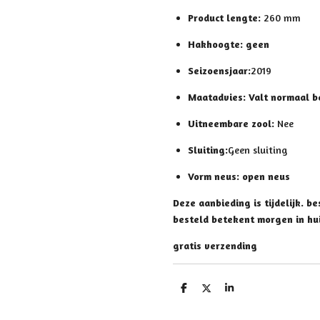
Product lengte:
260 mm
Hakhoogte: geen
Seizoensjaar:
2019
Maatadvies:
Valt normaal b
Uitneembare zool:
Nee
Sluiting:
Geen sluiting
Vorm neus: open neus
Deze aanbieding is tijdelijk. b
besteld betekent morgen in hui
gratis verzending
D
D
S
e
e
h
l
e
a