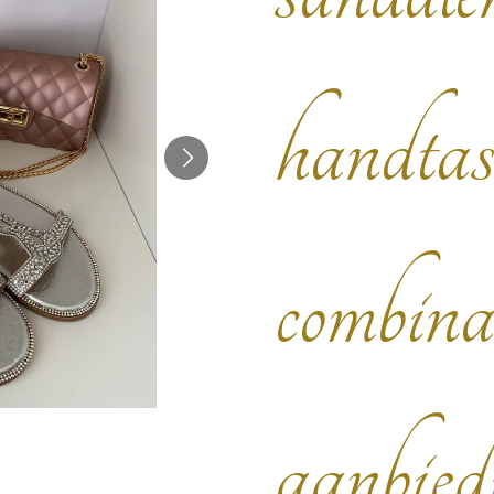
handta
combina
aanbied