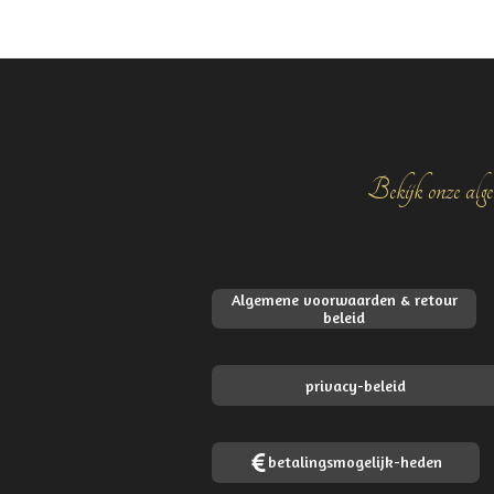
e
l
r
n
e
Bekijk onze alge
Algemene voorwaarden & retour
beleid
privacy-beleid
betalingsmogelijk-heden