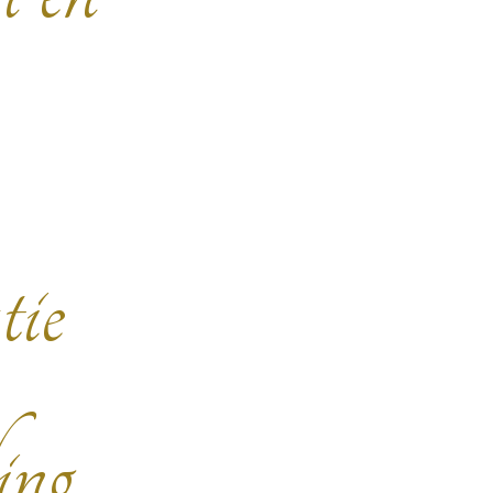
s
tie
ing