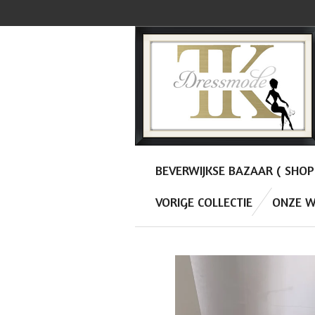
Ga
direct
naar
de
hoofdinhoud
BEVERWIJKSE BAZAAR ( SHO
VORIGE COLLECTIE
ONZE W