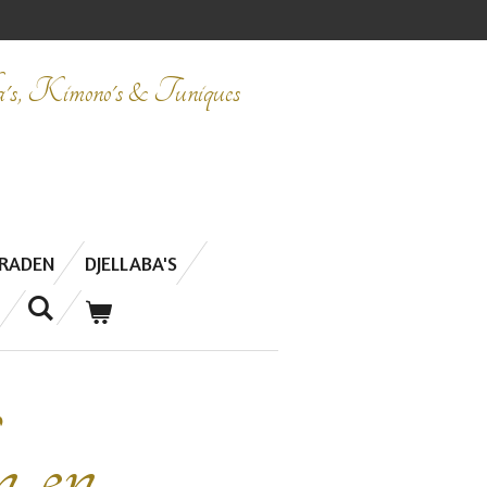
ba's, Kimono's & Tuniques
ERADEN
DJELLABA'S
n en