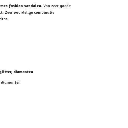
ames fashion sandalen.
Van zeer goede
ct. Zeer voordelige combinatie
dtas.
glitter, diamanten
, diamanten