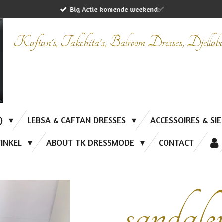
Big Actie komende weekend✅
Kaftan's, Takchita's, Balroom Dresses, Djella
P)
LEBSA & CAFTAN DRESSES
ACCESSOIRES & SI
INKEL
ABOUT TK DRESSMODE
CONTACT
sandale