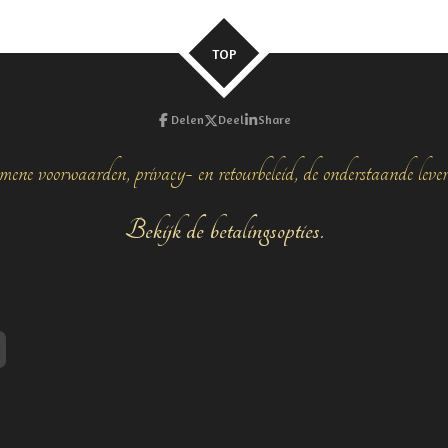
TOP
Delen
Deel
Share
mene voorwaarden, privacy- en retourbeleid, de onderstaande leve
Bekijk de betalingsopties.