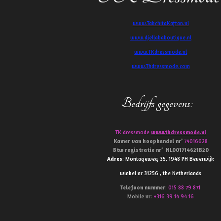
www.TakchitaKaftan.nl
www.djellababoutique.nl
www.TKdressmode.nl
www.Tkdressmode.com
Bedrijfs gegevens
:
TK dressmode
www.tkdressmode.nl
Kamer van koophandel
nr’
74016628
Btw
registratie
nr’
NL001714621B20
Adres
: Montageweg 35, 1948 PH Beverwijk
winkel nr 31256 , the Netherlands
Telefoon
nummer
:
015 88 79 871
Mobile nr:
+316 39 14 94 16