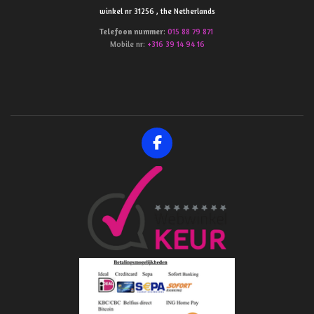
winkel nr 31256 , the Netherlands
Telefoon
nummer
:
015 88 79 871
Mobile nr:
+316 39 14 94 16
F
a
c
e
b
o
o
k