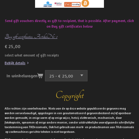
Send gift vouchers directly as gift to recipient, that is possible. After payment, click
on Buy gift certificates below
Buy gift certificates. ArtikelNr: 1
€ 25,00
select what amount of gift receipts
Bekijk details
In winkelwagen
Copyright
Alle rechten zijn voorbehouden. Niets van de op deze website gepubliceerde gegevens mag
worden verveelvoudigd, opgeslagen in een geautomatiseerd gegevensbestand en/of openbaar
worden gemaakt, in enige vorm of op enige wijze, hetzij elektronisch, mechanisch, door
fotokopieën, opnamen of enige andere manier, zonder uitdrukkelijke voorafgaande schriftelijke
toestemming van TKDressmode, Ook het gebruik van merk- en productnamen van TKdressmode
op zoekmachines gerichte teksten is niet toegestaan.