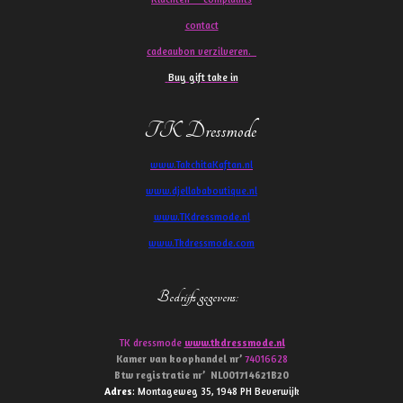
contact
cadeaubon verzilveren.
Buy gift take in
TK Dressmode
www.TakchitaKaftan.nl
www.djellababoutique.nl
www.TKdressmode.nl
www.Tkdressmode.com
Bedrijfs gegevens
:
TK dressmode
www.tkdressmode.nl
Kamer van koophandel
nr’
74016628
Btw
registratie
nr’
NL001714621B20
Adres
: Montageweg 35, 1948 PH Beverwijk