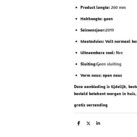
Product lengte:
260 mm
Hakhoogte: geen
Seizoensjaar:
2019
Maatadvies:
Valt normaal bes
Uitneembare zool:
Nee
Sluiting:
Geen sluiting
Vorm neus: open neus
Deze aanbieding is tijdelijk. bes
besteld betekent morgen in huis.
gratis verzending
D
D
S
e
e
h
l
e
a