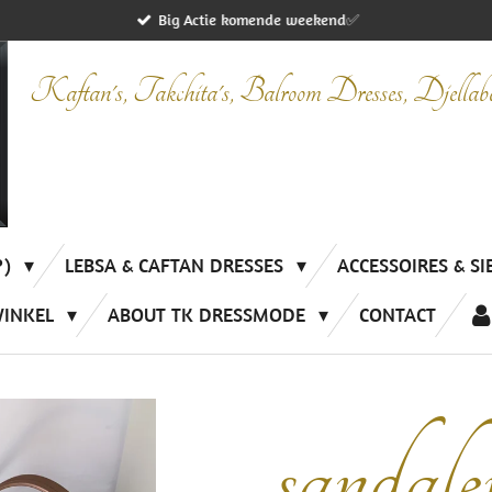
Big Actie komende weekend✅
Kaftan's, Takchita's, Balroom Dresses, Djella
P)
LEBSA & CAFTAN DRESSES
ACCESSOIRES & S
WINKEL
ABOUT TK DRESSMODE
CONTACT
sandale