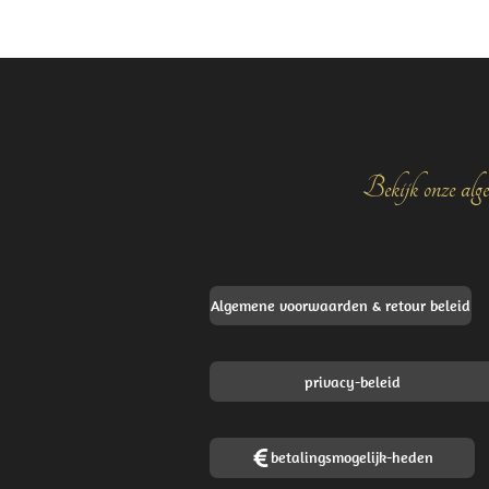
e
l
r
n
e
Bekijk onze alge
Algemene voorwaarden & retour beleid
privacy-beleid
betalingsmogelijk-heden