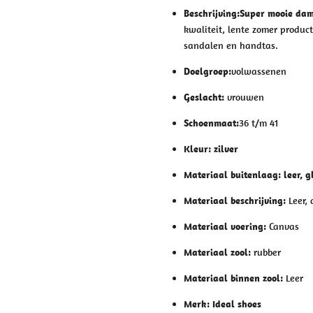
Beschrijving:
Super mooie dam
kwaliteit, lente zomer produc
sandalen en handtas.
Doelgroep:
volwassenen
Geslacht:
vrouwen
Schoenmaat:
36 t/m 41
Kleur: zilver
Materiaal buitenlaag: leer, g
Materiaal beschrijving:
Leer,
Materiaal voering:
Canvas
Materiaal zool:
rubber
Materiaal binnen zool:
Leer
Merk: Ideal shoes