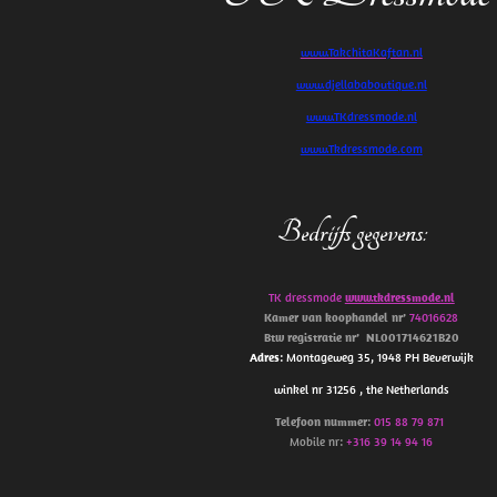
www.TakchitaKaftan.nl
www.djellababoutique.nl
www.TKdressmode.nl
www.Tkdressmode.com
Bedrijfs gegevens
:
TK dressmode
www.tkdressmode.nl
Kamer van koophandel
nr’
74016628
Btw
registratie
nr’
NL001714621B20
Adres
: Montageweg 35, 1948 PH Beverwijk
winkel nr 31256 , the Netherlands
Telefoon
nummer
:
015 88 79 871
Mobile nr:
+316 39 14 94 16