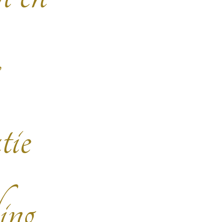
s
tie
ing