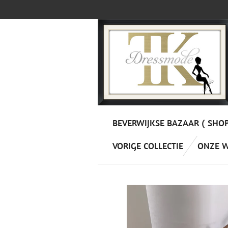
Ga
direct
naar
de
hoofdinhoud
BEVERWIJKSE BAZAAR ( SHO
VORIGE COLLECTIE
ONZE 