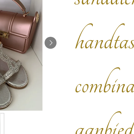
handta
combina
aanbied