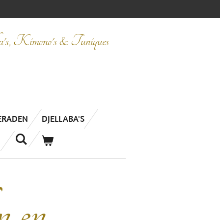
ba's, Kimono's & Tuniques
IERADEN
DJELLABA'S
n en