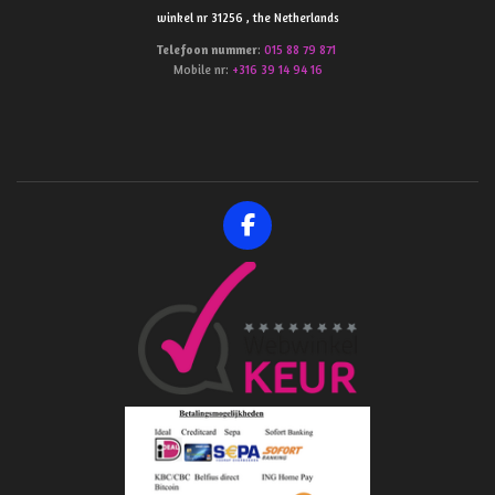
winkel nr 31256 , the Netherlands
Telefoon
nummer
:
015 88 79 871
Mobile nr:
+316 39 14 94 16
F
a
c
e
b
o
o
k