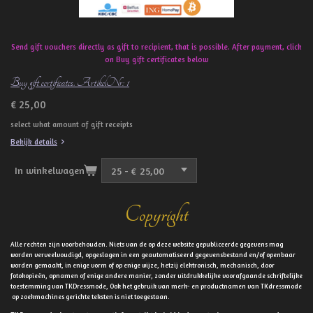
Send gift vouchers directly as gift to recipient, that is possible. After payment, click
on Buy gift certificates below
Buy gift certificates. ArtikelNr: 1
€ 25,00
select what amount of gift receipts
Bekijk details
In winkelwagen
Copyright
Alle rechten zijn voorbehouden. Niets van de op deze website gepubliceerde gegevens mag
worden verveelvoudigd, opgeslagen in een geautomatiseerd gegevensbestand en/of openbaar
worden gemaakt, in enige vorm of op enige wijze, hetzij elektronisch, mechanisch, door
fotokopieën, opnamen of enige andere manier, zonder uitdrukkelijke voorafgaande schriftelijke
toestemming van TKDressmode, Ook het gebruik van merk- en productnamen van TKdressmode
op zoekmachines gerichte teksten is niet toegestaan.