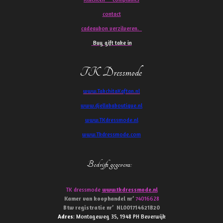
contact
cadeaubon verzilveren.
Buy gift take in
TK Dressmode
www.TakchitaKaftan.nl
www.djellababoutique.nl
www.TKdressmode.nl
www.Tkdressmode.com
Bedrijfs gegevens
:
TK dressmode
www.tkdressmode.nl
Kamer van koophandel
nr’
74016628
Btw
registratie
nr’
NL001714621B20
Adres
: Montageweg 35, 1948 PH Beverwijk