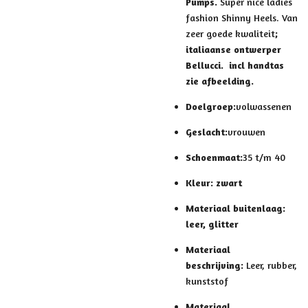
Pumps.
Super nice ladies
fashion Shinny Heels. Van
zeer goede kwaliteit
;
italiaanse ontwerper
Bellucci. incl handtas
zie afbeelding.
Doelgroep:
volwassenen
Geslacht:
vrouwen
Schoenmaat:
35 t/m 40
Kleur: zwart
Materiaal buitenlaag:
leer, glitter
Materiaal
beschrijving:
Leer, rubber,
kunststof
Materiaal