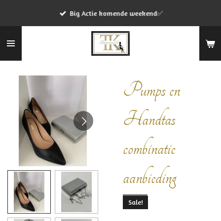
Ga
Big Actie komende weekend✅
direct
naar
de
hoofdinhoud
Pumps en
Handtas
combinatie
aanbieding
Sale!