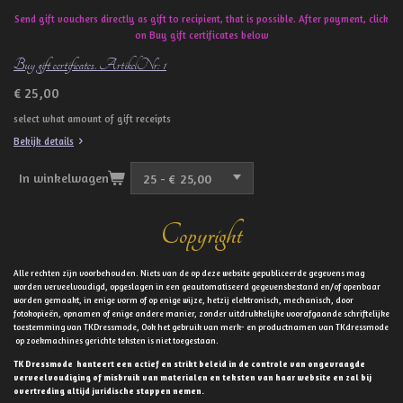
Send gift vouchers directly as gift to recipient, that is possible. After payment, click
on Buy gift certificates below
Buy gift certificates. ArtikelNr: 1
€ 25,00
select what amount of gift receipts
Bekijk details
In winkelwagen
Copyright
Alle rechten zijn voorbehouden. Niets van de op deze website gepubliceerde gegevens mag
worden verveelvoudigd, opgeslagen in een geautomatiseerd gegevensbestand en/of openbaar
worden gemaakt, in enige vorm of op enige wijze, hetzij elektronisch, mechanisch, door
fotokopieën, opnamen of enige andere manier, zonder uitdrukkelijke voorafgaande schriftelijke
toestemming van TKDressmode, Ook het gebruik van merk- en productnamen van TKdressmode
op zoekmachines gerichte teksten is niet toegestaan.
TK Dressmode hanteert een actief en strikt beleid in de controle van ongevraagde
verveelvoudiging of misbruik van materialen en teksten van haar website en zal bij
overtreding altijd juridische stappen nemen.