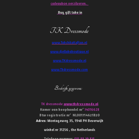
cadeaubon verzilveren.
Buy gift take in
TK Dressmode
www.TakchitaKaftan.nl
www.djellababoutique.nl
www.TKdressmode.nl
www.Tkdressmode.com
Bedrijfs gegevens
:
TK dressmode
www.tkdressmode.nl
Kamer van koophandel
nr’
74016628
Btw
registratie
nr’
NL001714621B20
Adres
: Montageweg 35, 1948 PH Beverwijk
winkel nr 31256 , the Netherlands
Telefoon
nummer
:
015 88 79 871