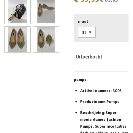
maat
Uitverkocht
pumps.
Artikel nummer:
3003
Productnaam:
Pumps
Beschrijving:
Super
mooie dames fashion
Pumps.
Super nice ladies
fashion Shinny Heels. Van