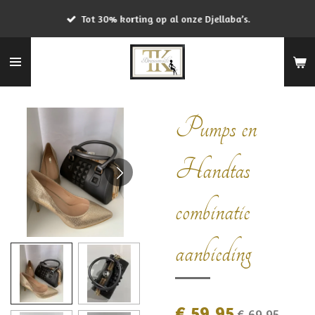
Ga
Tot 30% korting op al onze Djellaba’s.
direct
naar
de
hoofdinhoud
Pumps en
Handtas
combinatie
aanbieding
€ 59,95
€ 69,95