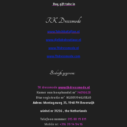
Buy gift take in
TK Dressmode
www.TakchitaKaftan.nl
www.djellababoutique.nl
www.TKdressmode.nl
www.Tkdressmode.com
Bedrijfs gegevens
:
TK dressmode
www.tkdressmode.nl
Kamer van koophandel
nr’
74016628
Btw
registratie
nr’
NL001714621B20
Adres
: Montageweg 35, 1948 PH Beverwijk
winkel nr 31256 , the Netherlands
Telefoon
nummer
:
015 88 79 871
Mobile nr:
+316 39 14 94 16