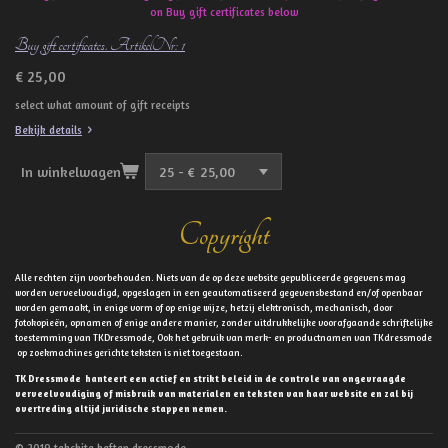
on Buy gift certificates below
Buy gift certificates. ArtikelNr: 1
€ 25,00
select what amount of gift receipts
Bekijk details
In winkelwagen
Copyright
Alle rechten zijn voorbehouden. Niets van de op deze website gepubliceerde gegevens mag
worden verveelvoudigd, opgeslagen in een geautomatiseerd gegevensbestand en/of openbaar
worden gemaakt, in enige vorm of op enige wijze, hetzij elektronisch, mechanisch, door
fotokopieën, opnamen of enige andere manier, zonder uitdrukkelijke voorafgaande schriftelijke
toestemming van TKDressmode, Ook het gebruik van merk- en productnamen van TKdressmode
op zoekmachines gerichte teksten is niet toegestaan.
TK Dressmode hanteert een actief en strikt beleid in de controle van ongevraagde
verveelvoudiging of misbruik van materialen en teksten van haar website en zal bij
overtreding altijd juridische stappen nemen.