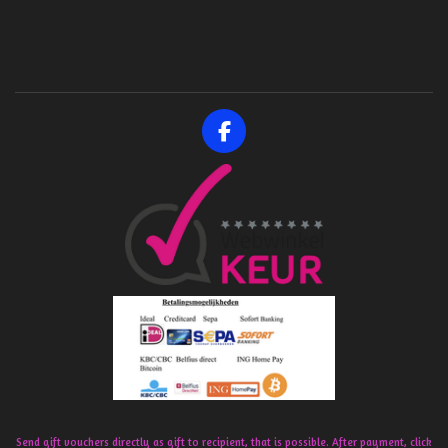
F
a
c
e
b
o
o
k
Send gift vouchers directly as gift to recipient, that is possible. After payment, click