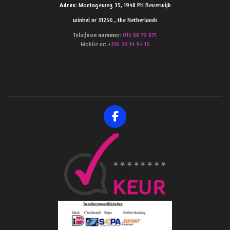
Adres
: Montageweg 35, 1948 PH Beverwijk
winkel nr 31256 , the Netherlands
Telefoon
nummer
:
015 88 79 871
Mobile nr:
+316 39 14 94 16
F
a
c
e
b
o
o
k