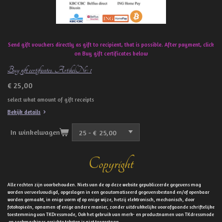
Send gift vouchers directly as gift to recipient, that is possible. After payment, click
on Buy gift certificates below
Buy gift certificates. ArtikelNr: 1
€ 25,00
select what amount of gift receipts
Bekijk details
In winkelwagen
Copyright
Alle rechten zijn voorbehouden. Niets van de op deze website gepubliceerde gegevens mag
worden verveelvoudigd, opgeslagen in een geautomatiseerd gegevensbestand en/of openbaar
worden gemaakt, in enige vorm of op enige wijze, hetzij elektronisch, mechanisch, door
fotokopieën, opnamen of enige andere manier, zonder uitdrukkelijke voorafgaande schriftelijke
toestemming van TKDressmode, Ook het gebruik van merk- en productnamen van TKdressmode
op zoekmachines gerichte teksten is niet toegestaan.