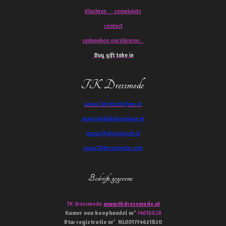
Klachten
complaints
contact
cadeaubon verzilveren.
Buy gift take in
TK Dressmode
www.TakchitaKaftan.nl
www.djellababoutique.nl
www.TKdressmode.nl
www.Tkdressmode.com
Bedrijfs gegevens
:
TK dressmode
www.tkdressmode.nl
Kamer van koophandel
nr’
74016628
Btw
registratie
nr’
NL001714621B20