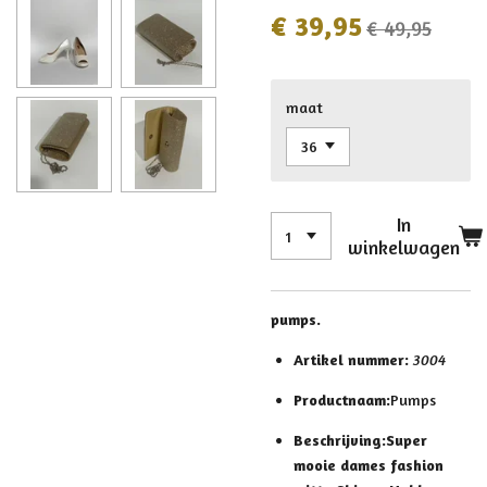
€ 39,95
€ 49,95
maat
In
winkelwagen
pumps.
Artikel nummer:
3004
Productnaam:
Pumps
Beschrijving:
Super
mooie dames fashion