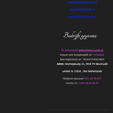
www.djellababoutique.nl
www.TKdressmode.nl
www.Tkdressmode.com
Bedrijfs gegevens
:
TK dressmode
www.tkdressmode.nl
Kamer van koophandel
nr’
74016628
Btw
registratie
nr’
NL001714621B20
Adres
: Montageweg 35, 1948 PH Beverwijk
winkel nr 31256 , the Netherlands
Telefoon
nummer
:
015 88 79 871
Mobile nr:
+316 39 14 94 16