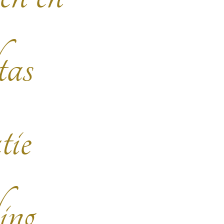
as
tie
ing