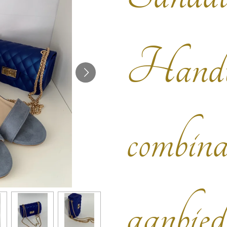
Handt
combina
aanbied