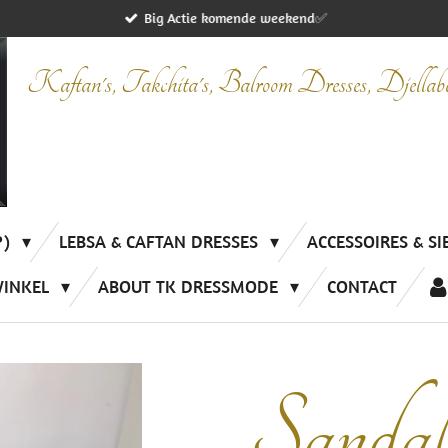
Big Actie komende weekend✅
Kaftan's, Takchita's, Balroom Dresses, Djella
P)
LEBSA & CAFTAN DRESSES
ACCESSOIRES & S
WINKEL
ABOUT TK DRESSMODE
CONTACT
Sandal