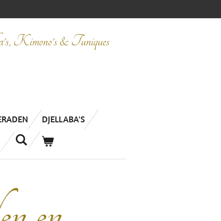
ba's, Kimono's & Tuniques
IERADEN
DJELLABA'S
en en