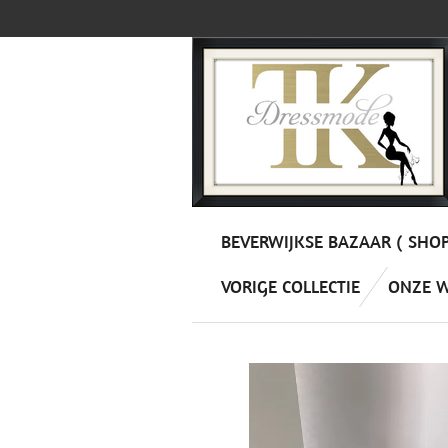
Ga
direct
naar
de
hoofdinhoud
BEVERWIJKSE BAZAAR ( SHO
VORIGE COLLECTIE
ONZE 