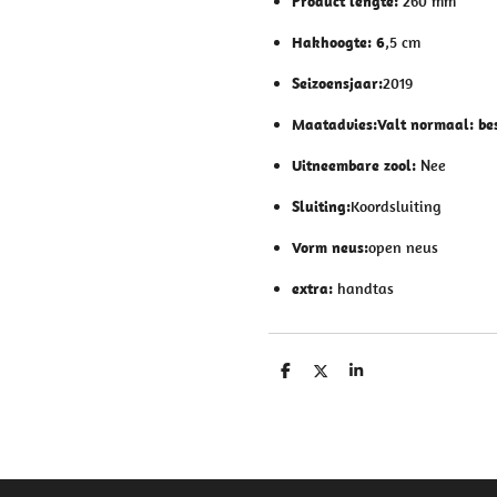
Product lengte:
260 mm
Hakhoogte: 6
,5 cm
Seizoensjaar:
2019
Maatadvies:
Valt normaal: be
Uitneembare zool:
Nee
Sluiting:
Koordsluiting
Vorm neus:
open neus
extra:
handtas
D
D
S
e
e
h
l
e
a
e
l
r
n
e