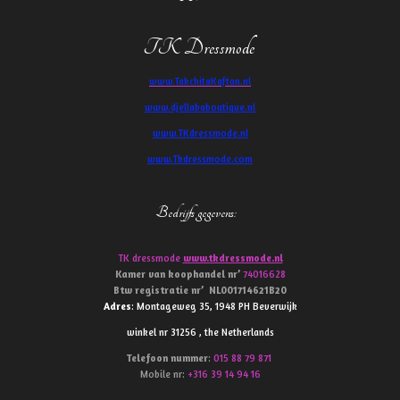
TK Dressmode
www.TakchitaKaftan.nl
www.djellababoutique.nl
www.TKdressmode.nl
www.Tkdressmode.com
Bedrijfs gegevens
:
TK dressmode
www.tkdressmode.nl
Kamer van koophandel
nr’
74016628
Btw
registratie
nr’
NL001714621B20
Adres
: Montageweg 35, 1948 PH Beverwijk
winkel nr 31256 , the Netherlands
Telefoon
nummer
:
015 88 79 871
Mobile nr:
+316 39 14 94 16