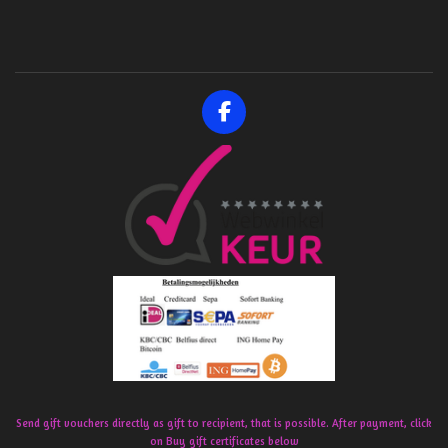
F
a
c
e
b
o
o
k
Send gift vouchers directly as gift to recipient, that is possible. After payment, click
on Buy gift certificates below