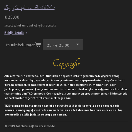
Buy gift certificates. ArtikelNr: 1
€ 25,00
select what amount of gift receipts
Bekijk details
In winkelwagen
Copyright
Alle rechten zijn voorbehouden. Niets van de op deze website gepubliceerde gegevens mag
worden verveelvoudigd, opgeslagen in een geautomatiseerd gegevensbestand en/of openbaar
worden gemaakt, in enige vorm of op enige wijze, hetzij elektronisch, mechanisch, door
fotokopieën, opnamen of enige andere manier, zonder uitdrukkelijke voorafgaande schriftelijke
toestemming van TKDressmode, Ook het gebruik van merk- en productnamen van TKdressmode
op zoekmachines gerichte teksten is niet toegestaan.
TK Dressmode hanteert een actief en strikt beleid in de controle van ongevraagde
verveelvoudiging of misbruik van materialen en teksten van haar website en zal bij
overtreding altijd juridische stappen nemen.
© 2019 takchita.kaftan.dressmode