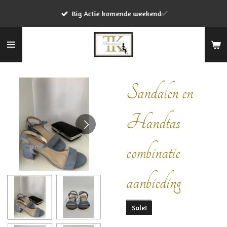
Ga
Big Actie komende weekend✅
direct
naar
de
hoofdinhoud
Sandalen en
Handtas
combinatie
aanbieding
Sale!