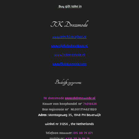
Buy gift take in
TK Dressmode
www.TakchitaKaftan.nl
www.djellababoutique.nl
www.TKdressmode.nl
www.Tkdressmode.com
Bedrijfs gegevens
:
TK dressmode
www.tkdressmode.nl
Kamer van koophandel
nr’
74016628
Btw
registratie
nr’
NL001714621B20
Adres
: Montageweg 35, 1948 PH Beverwijk
winkel nr 31256 , the Netherlands
Telefoon
nummer
:
015 88 79 871
Mobile nr:
+316 39 14 94 16