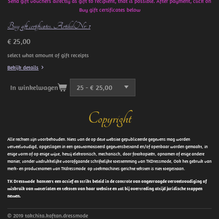
Send gift vouchers directly as gift to recipient, that is possible. After payment, click on
Buy gift certificates below
Buy gift certificates. ArtikelNr: 1
€ 25,00
select what amount of gift receipts
Bekijk details
In winkelwagen
Copyright
Alle rechten zijn voorbehouden. Niets van de op deze website gepubliceerde gegevens mag worden
verveelvoudigd, opgeslagen in een geautomatiseerd gegevensbestand en/of openbaar worden gemaakt, in
enige vorm of op enige wijze, hetzij elektronisch, mechanisch, door fotokopieën, opnamen of enige andere
manier, zonder uitdrukkelijke voorafgaande schriftelijke toestemming van TKDressmode, Ook het gebruik van
merk- en productnamen van TKdressmode op zoekmachines gerichte teksten is niet toegestaan.
TK Dressmode hanteert een actief en strikt beleid in de controle van ongevraagde verveelvoudiging of
misbruik van materialen en teksten van haar website en zal bij overtreding altijd juridische stappen
nemen.
© 2019 takchita.kaftan.dressmode