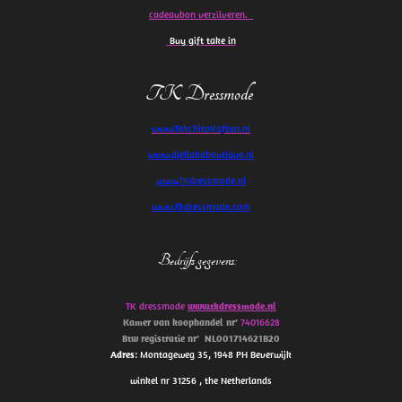
cadeaubon verzilveren.
Buy gift take in
TK Dressmode
www.TakchitaKaftan.nl
www.djellababoutique.nl
www.TKdressmode.nl
www.Tkdressmode.com
Bedrijfs gegevens
:
TK dressmode
www.tkdressmode.nl
Kamer van koophandel
nr’
74016628
Btw
registratie
nr’
NL001714621B20
Adres
: Montageweg 35, 1948 PH Beverwijk
winkel nr 31256 , the Netherlands