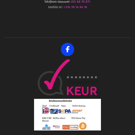
Telefoon
nummer
:
015 88 79 871
Mobile nr:
+316 39 14 94 16
F
a
c
e
b
o
o
k