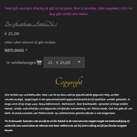
Send gift vouchers directly as gift to recipient, that is possible. After payment, click on
Buy gift certificates below
Buy gift certificates. ArtikelNr: 1
€ 25,00
select what amount of gift receipts
Bekijk details
In winkelwagen
Copyright
Alle rechten zijn voorbehouden. Niets van de op deze website gepubliceerde gegevens mag worden
verveelvoudigd, opgeslagen in een geautomatiseerd gegevensbestand en/of openbaar worden gemaakt, in
enige vorm of op enige wijze, hetzij elektronisch, mechanisch, door fotokopieën, opnamen of enige andere
manier, zonder uitdrukkelijke voorafgaande schriftelijke toestemming van TKDressmode, Ook het gebruik van
merk- en productnamen van TKdressmode op zoekmachines gerichte teksten is niet toegestaan.
TK Dressmode hanteert een actief en strikt beleid in de controle van ongevraagde verveelvoudiging of
misbruik van materialen en teksten van haar website en zal bij overtreding altijd juridische stappen
nemen.