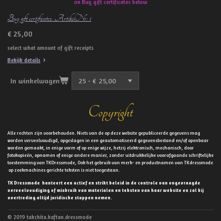
on Buy gift certificates below
Buy gift certificates. ArtikelNr: 1
€ 25,00
select what amount of gift receipts
Bekijk details
In winkelwagen
Copyright
Alle rechten zijn voorbehouden. Niets van de op deze website gepubliceerde gegevens mag
worden verveelvoudigd, opgeslagen in een geautomatiseerd gegevensbestand en/of openbaar
worden gemaakt, in enige vorm of op enige wijze, hetzij elektronisch, mechanisch, door
fotokopieën, opnamen of enige andere manier, zonder uitdrukkelijke voorafgaande schriftelijke
toestemming van TKDressmode, Ook het gebruik van merk- en productnamen van TKdressmode
op zoekmachines gerichte teksten is niet toegestaan.
TK Dressmode hanteert een actief en strikt beleid in de controle van ongevraagde
verveelvoudiging of misbruik van materialen en teksten van haar website en zal bij
overtreding altijd juridische stappen nemen.
© 2019 takchita.kaftan.dressmode