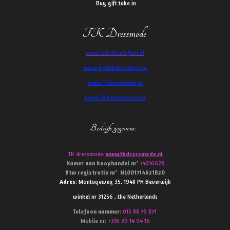
Buy gift take in
TK Dressmode
www.TakchitaKaftan.nl
www.djellababoutique.nl
www.TKdressmode.nl
www.Tkdressmode.com
Bedrijfs gegevens
:
TK dressmode
www.tkdressmode.nl
Kamer van koophandel
nr’
74016628
Btw
registratie
nr’
NL001714621B20
Adres
: Montageweg 35, 1948 PH Beverwijk
winkel nr 31256 , the Netherlands
Telefoon
nummer
:
015 88 79 871
Mobile nr:
+316 39 14 94 16