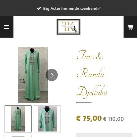
Ga
Big Actie komende weekend✅
direct
naar
de
hoofdinhoud
Tarz &
Randa
Djellaba
€ 75,00
€ 110,00