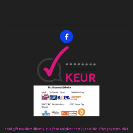
F
a
c
e
b
o
o
k
Send gift vouchers directly as gift to recipient, that is possible. After payment, click