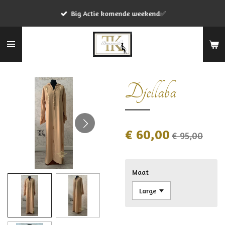
Ga
Big Actie komende weekend✅
direct
naar
de
hoofdinhoud
Djellaba
€ 60,00
€ 95,00
Maat