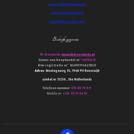
www.djellababoutique.nl
www.TKdressmode.nl
www.Tkdressmode.com
Bedrijfs gegevens
:
TK dressmode
www.tkdressmode.nl
Kamer van koophandel
nr’
74016628
Btw
registratie
nr’
NL001714621B20
Adres
: Montageweg 35, 1948 PH Beverwijk
winkel nr 31256 , the Netherlands
Telefoon
nummer
:
015 88 79 871
Mobile nr:
+316 39 14 94 16