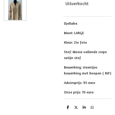
Uitverkocht
Djellaba
Maat: LARGE
Kleur: Zie foto
Stof: Mooie vallende crepe
satijn stof
Bewerking: steentjes
bewerking met knopen ( RIF)
Adviesprijs: 95 euro
Onze prijs: 70 euro
D
D
S
D
e
e
h
e