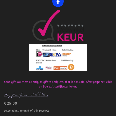
F
a
c
e
b
o
o
k
Send gift vouchers directly as gift to recipient, that is possible. After payment, click
on Buy gift certificates below
Buy gift certificates. ArtikelNr: 1
€ 25,00
select what amount of gift receipts