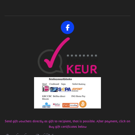
F
a
c
e
b
o
o
k
Send gift vouchers directly as gift to recipient, that is possible. After payment, click on
Buy gift certificates below