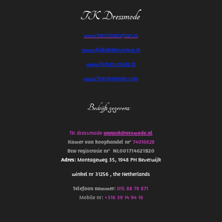
TK Dressmode
www.TakchitaKaftan.nl
www.djellababoutique.nl
www.TKdressmode.nl
www.Tkdressmode.com
Bedrijfs gegevens
:
TK dressmode
www.tkdressmode.nl
Kamer van koophandel
nr’
74016628
Btw
registratie
nr’
NL001714621B20
Adres
: Montageweg 35, 1948 PH Beverwijk
winkel nr 31256 , the Netherlands
Telefoon
nummer
:
015 88 79 871
Mobile nr:
+316 39 14 94 16