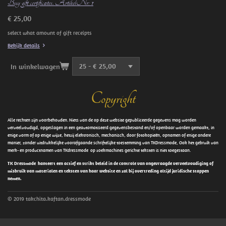
Buy gift certificates. ArtikelNr: 1
€ 25,00
select what amount of gift receipts
Bekijk details
In winkelwagen
Copyright
Alle rechten zijn voorbehouden. Niets van de op deze website gepubliceerde gegevens mag worden
verveelvoudigd, opgeslagen in een geautomatiseerd gegevensbestand en/of openbaar worden gemaakt, in
enige vorm of op enige wijze, hetzij elektronisch, mechanisch, door fotokopieën, opnamen of enige andere
manier, zonder uitdrukkelijke voorafgaande schriftelijke toestemming van TKDressmode, Ook het gebruik van
merk- en productnamen van TKdressmode op zoekmachines gerichte teksten is niet toegestaan.
TK Dressmode hanteert een actief en strikt beleid in de controle van ongevraagde verveelvoudiging of
misbruik van materialen en teksten van haar website en zal bij overtreding altijd juridische stappen
nemen.
© 2019 takchita.kaftan.dressmode