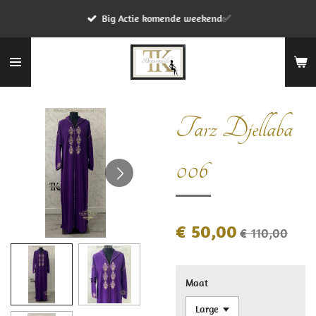
Ga
Big Actie komende weekend✅
direct
naar
de
hoofdinhoud
Tarz Djellaba
006
€ 50,00
€ 110,00
Maat