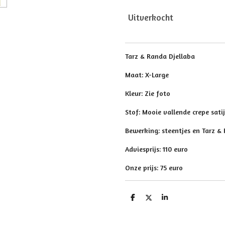
Uitverkocht
Tarz & Randa Djellaba
Maat: X-Large
Kleur: Zie foto
Stof: Mooie vallende crepe sati
Bewerking: steentjes en Tarz &
Adviesprijs: 110 euro
Onze prijs: 75 euro
D
D
S
e
e
h
l
e
a
e
l
r