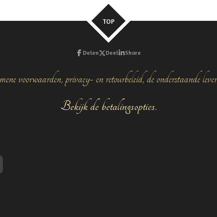
n
e
TOP
Delen
Deel
Share
mene voorwaarden, privacy- en retourbeleid, de onderstaande leve
Bekijk de betalingsopties.