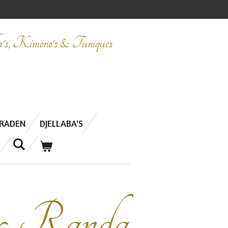
ba's, Kimono's & Tuniques
ERADEN
DJELLABA'S
& Randa