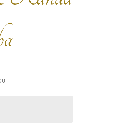
ba
00