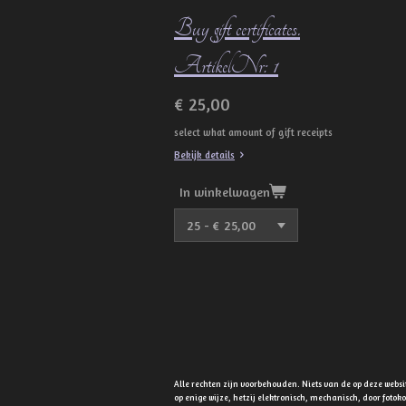
Buy gift certificates.
ArtikelNr: 1
€ 25,00
select what amount of gift receipts
Bekijk details
In winkelwagen
Alle rechten zijn voorbehouden. Niets van de op deze web
op enige wijze, hetzij elektronisch, mechanisch, door fot