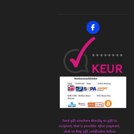
F
a
c
e
b
o
o
k
Send gift vouchers directly as gift to
recipient, that is possible. After payment,
click on Buy gift certificates below