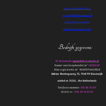
www.TakchitaKaftan.nl
www.djellababoutique.nl
www.TKdressmode.nl
www.Tkdressmode.com
Bedrijfs gegevens
:
TK dressmode
www.tkdressmode.nl
Kamer van koophandel
nr’
74016628
Btw
registratie
nr’
NL001714621B20
Adres
: Montageweg 35, 1948 PH Beverwijk
winkel nr 31256 , the Netherlands
Telefoon
nummer
:
015 88 79 871
Mobile nr:
+316 39 14 94 16