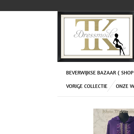
Ga
direct
naar
de
hoofdinhoud
BEVERWIJKSE BAZAAR ( SHO
VORIGE COLLECTIE
ONZE W