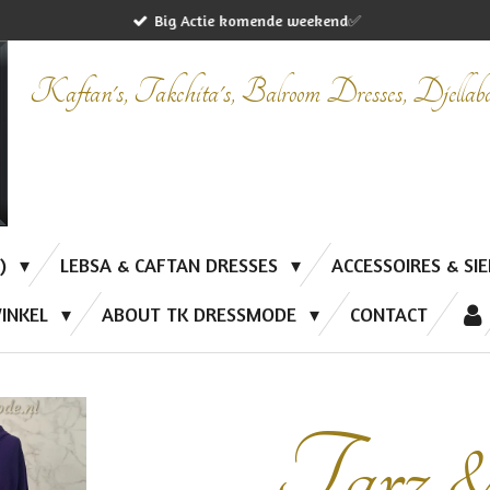
Big Actie komende weekend✅
Kaftan's, Takchita's, Balroom Dresses, Djella
P)
LEBSA & CAFTAN DRESSES
ACCESSOIRES & SI
INKEL
ABOUT TK DRESSMODE
CONTACT
Tarz 