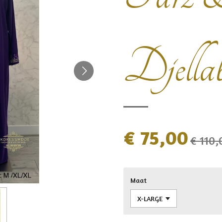
Djella
€ 75,00
€ 110,
Maat