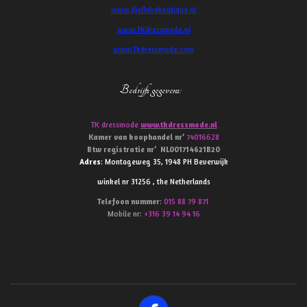
www.djellababoutique.nl
www.TKdressmode.nl
www.Tkdressmode.com
Bedrijfs gegevens
:
TK dressmode
www.tkdressmode.nl
Kamer van koophandel
nr’
74016628
Btw
registratie
nr’
NL001714621B20
Adres
: Montageweg 35, 1948 PH Beverwijk
winkel nr 31256 , the Netherlands
Telefoon
nummer
:
015 88 79 871
Mobile nr:
+316 39 14 94 16