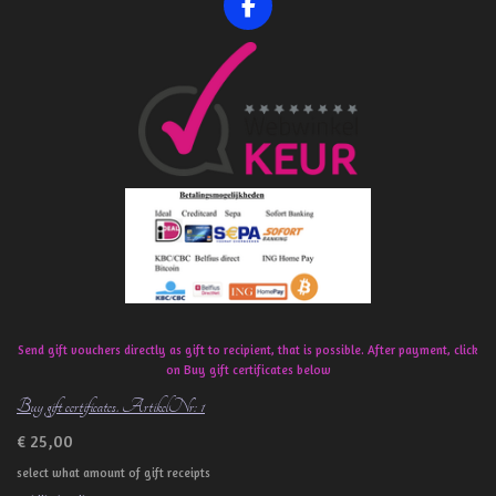
F
a
c
e
b
o
o
k
Send gift vouchers directly as gift to recipient, that is possible. After payment, click
on Buy gift certificates below
Buy gift certificates. ArtikelNr: 1
€ 25,00
select what amount of gift receipts