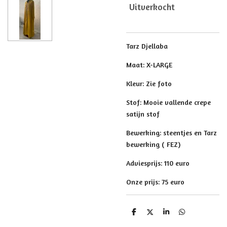
Uitverkocht
Tarz Djellaba
Maat: X-LARGE
Kleur: Zie foto
Stof: Mooie vallende crepe
satijn stof
Bewerking: steentjes en Tarz
bewerking ( FEZ)
Adviesprijs: 110 euro
Onze prijs: 75 euro
D
D
S
D
e
e
h
e