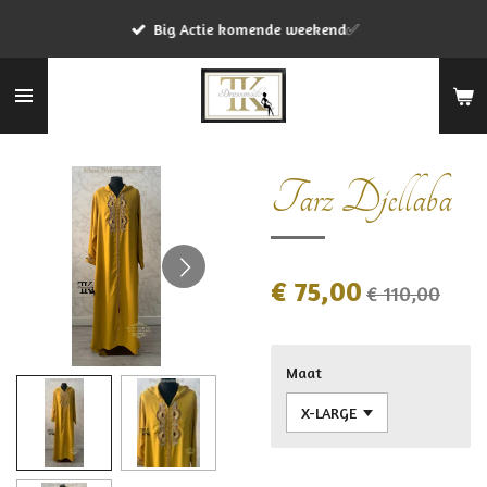
Ga
Big Actie komende weekend✅
direct
naar
de
hoofdinhoud
Tarz Djellaba
€ 75,00
€ 110,00
Maat