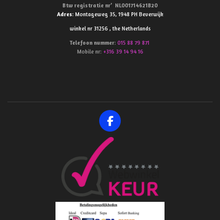
Btw
registratie
nr’
NL001714621B20
Adres
: Montageweg 35, 1948 PH Beverwijk
winkel nr 31256 , the Netherlands
Telefoon
nummer
:
015 88 79 871
Mobile nr:
+316 39 14 94 16
F
a
c
e
b
o
o
k