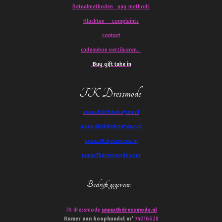
Betaalmethoden pay methods
Klachten
complaints
contact
cadeaubon verzilveren.
Buy gift take in
TK Dressmode
www.TakchitaKaftan.nl
www.djellababoutique.nl
www.TKdressmode.nl
www.Tkdressmode.com
Bedrijfs gegevens
:
TK dressmode
www.tkdressmode.nl
Kamer van koophandel
nr’
74016628