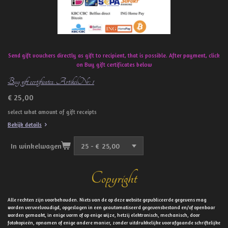
Send gift vouchers directly as gift to recipient, that is possible. After payment, click
on Buy gift certificates below
Buy gift certificates. ArtikelNr: 1
€ 25,00
select what amount of gift receipts
Bekijk details
In winkelwagen
Copyright
Alle rechten zijn voorbehouden. Niets van de op deze website gepubliceerde gegevens mag
worden verveelvoudigd, opgeslagen in een geautomatiseerd gegevensbestand en/of openbaar
worden gemaakt, in enige vorm of op enige wijze, hetzij elektronisch, mechanisch, door
fotokopieën, opnamen of enige andere manier, zonder uitdrukkelijke voorafgaande schriftelijke