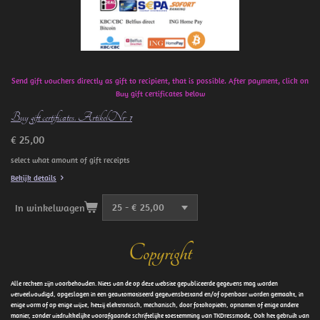
Send gift vouchers directly as gift to recipient, that is possible. After payment, click on
Buy gift certificates below
Buy gift certificates. ArtikelNr: 1
€ 25,00
select what amount of gift receipts
Bekijk details
In winkelwagen
Copyright
Alle rechten zijn voorbehouden. Niets van de op deze website gepubliceerde gegevens mag worden
verveelvoudigd, opgeslagen in een geautomatiseerd gegevensbestand en/of openbaar worden gemaakt, in
enige vorm of op enige wijze, hetzij elektronisch, mechanisch, door fotokopieën, opnamen of enige andere
manier, zonder uitdrukkelijke voorafgaande schriftelijke toestemming van TKDressmode, Ook het gebruik van