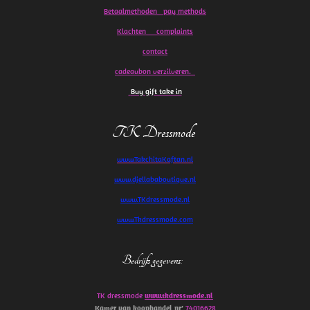
Betaalmethoden pay methods
Klachten
complaints
contact
cadeaubon verzilveren.
Buy gift take in
TK Dressmode
www.TakchitaKaftan.nl
www.djellababoutique.nl
www.TKdressmode.nl
www.Tkdressmode.com
Bedrijfs gegevens
:
TK dressmode
www.tkdressmode.nl
Kamer van koophandel
nr’
74016628