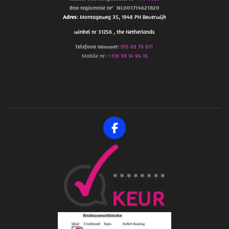
Btw
registratie
nr’
NL001714621B20
Adres
: Montageweg 35, 1948 PH Beverwijk
winkel nr 31256 , the Netherlands
Telefoon
nummer
:
015 88 79 871
Mobile nr:
+316 39 14 94 16
F
a
c
e
b
o
o
k