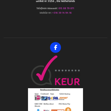
winkel nr 31256 , the Netherlands
Telefoon
nummer
:
015 88 79 871
Mobile nr:
+316 39 14 94 16
F
a
c
e
b
o
o
k