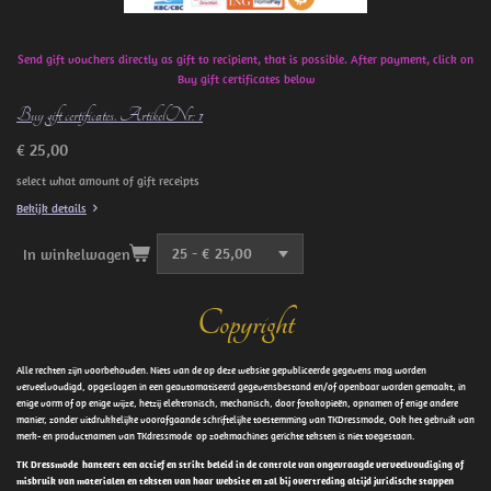
Send gift vouchers directly as gift to recipient, that is possible. After payment, click on
Buy gift certificates below
Buy gift certificates. ArtikelNr: 1
€ 25,00
select what amount of gift receipts
Bekijk details
In winkelwagen
Copyright
Alle rechten zijn voorbehouden. Niets van de op deze website gepubliceerde gegevens mag worden
verveelvoudigd, opgeslagen in een geautomatiseerd gegevensbestand en/of openbaar worden gemaakt, in
enige vorm of op enige wijze, hetzij elektronisch, mechanisch, door fotokopieën, opnamen of enige andere
manier, zonder uitdrukkelijke voorafgaande schriftelijke toestemming van TKDressmode, Ook het gebruik van
merk- en productnamen van TKdressmode op zoekmachines gerichte teksten is niet toegestaan.
TK Dressmode hanteert een actief en strikt beleid in de controle van ongevraagde verveelvoudiging of
misbruik van materialen en teksten van haar website en zal bij overtreding altijd juridische stappen