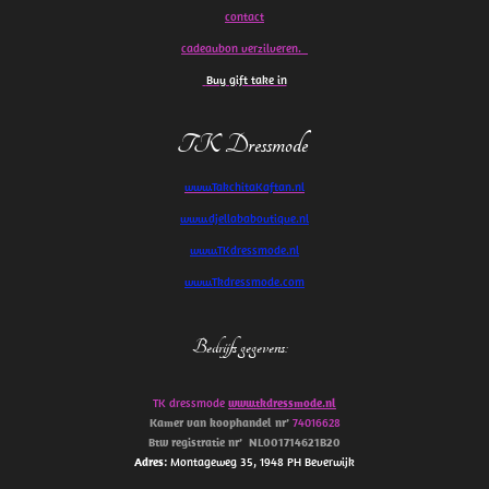
contact
cadeaubon verzilveren.
Buy gift take in
TK Dressmode
www.TakchitaKaftan.nl
www.djellababoutique.nl
www.TKdressmode.nl
www.Tkdressmode.com
Bedrijfs gegevens
:
TK dressmode
www.tkdressmode.nl
Kamer van koophandel
nr’
74016628
Btw
registratie
nr’
NL001714621B20
Adres
: Montageweg 35, 1948 PH Beverwijk