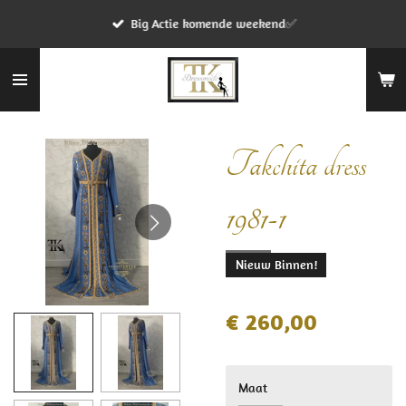
Ga
Big Actie komende weekend✅
direct
naar
de
hoofdinhoud
Takchita dress
1981-1
Nieuw Binnen!
€ 260,00
Maat