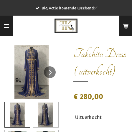
Ga
Big Actie komende weekend✅
direct
naar
de
hoofdinhoud
Takchita Dress
( uitverkocht)
€ 280,00
Uitverkocht