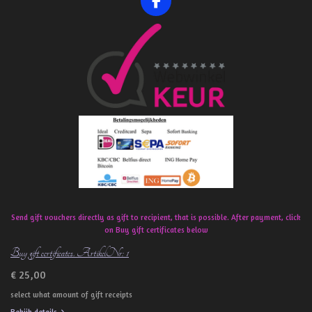
F
a
c
e
b
o
o
k
Send gift vouchers directly as gift to recipient, that is possible. After payment, click
on Buy gift certificates below
Buy gift certificates. ArtikelNr: 1
€ 25,00
select what amount of gift receipts