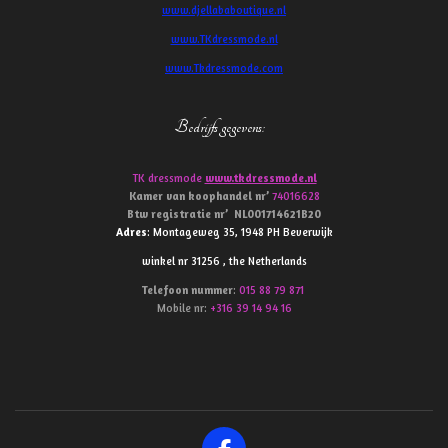
www.djellababoutique.nl
www.TKdressmode.nl
www.Tkdressmode.com
Bedrijfs gegevens
:
TK dressmode
www.tkdressmode.nl
Kamer van koophandel
nr’
74016628
Btw
registratie
nr’
NL001714621B20
Adres
: Montageweg 35, 1948 PH Beverwijk
winkel nr 31256 , the Netherlands
Telefoon
nummer
:
015 88 79 871
Mobile nr:
+316 39 14 94 16