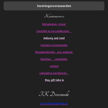
leveringsvoorwaarden
Klantenservice
Retourneren. retour
Levertijd en verzendkosten
delivery and send
Garantie voorwaarden
Betaalmethoden pay methods
Klachten
complaints
contact
cadeaubon verzilveren.
Buy gift take in
TK Dressmode
www.TakchitaKaftan.nl