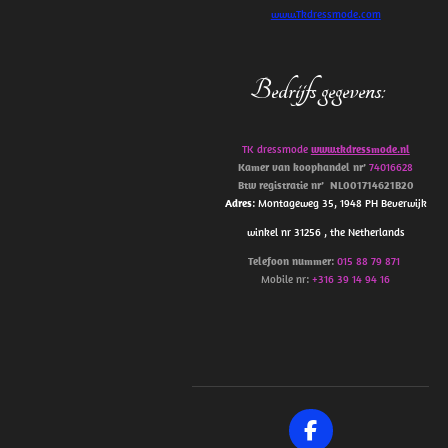
www.Tkdressmode.com
Bedrijfs gegevens
:
TK dressmode
www.tkdressmode.nl
Kamer van koophandel
nr’
74016628
Btw
registratie
nr’
NL001714621B20
Adres
: Montageweg 35, 1948 PH Beverwijk
winkel nr 31256 , the Netherlands
Telefoon
nummer
:
015 88 79 871
Mobile nr:
+316 39 14 94 16
F