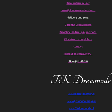
Retourneren. retour
Levertijd en verzendkosten
delivery and send
Garantie voorwaarden
Betaalmethoden pay methods
Klachten
complaints
contact
cadeaubon verzilveren.
Buy gift take in
TK Dressmode
www.TakchitaKaftan.nl
www.djellababoutique.nl
www.TKdressmode.nl