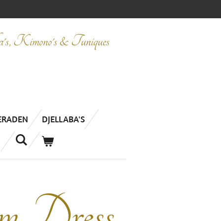
ba's, Kimono's & Tuniques
IERADEN
DJELLABA'S
m Dress