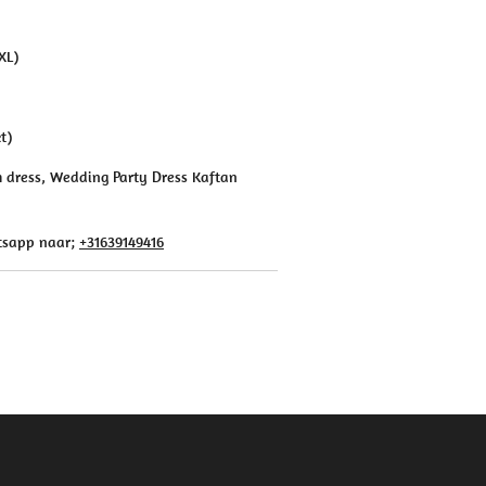
XL)
t)
m dress, Wedding Party Dress Kaftan
atsapp naar;
+31639149416