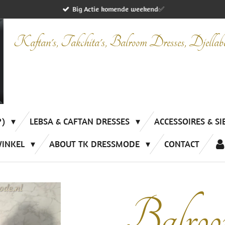
Big Actie komende weekend✅
Kaftan's, Takchita's, Balroom Dresses, Djella
P)
LEBSA & CAFTAN DRESSES
ACCESSOIRES & S
WINKEL
ABOUT TK DRESSMODE
CONTACT
Balroo