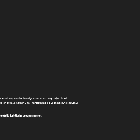
worden gemaakt, in enige vorm of op enige wijze, hetzij
merk- en productnamen van TKdressmode op zoekmachines gerichte
g altijd juridische stappen nemen.