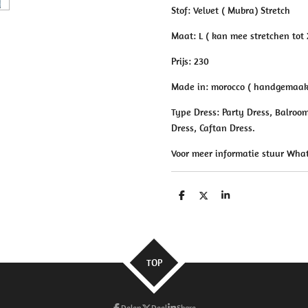
Stof: Velvet ( Mubra) Stretch
Maat: L ( kan mee stretchen tot 
Prijs: 230
Made in: morocco ( handgemaak
Type Dress: Party Dress, Balroo
Dress, Caftan Dress.
Voor meer informatie stuur Wh
D
D
S
e
e
h
l
e
a
e
l
r
n
e
TOP
Delen
Deel
Share