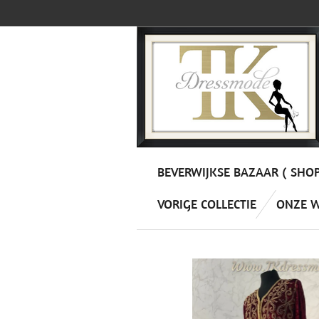
Ga
direct
naar
de
hoofdinhoud
BEVERWIJKSE BAZAAR ( SHO
VORIGE COLLECTIE
ONZE 