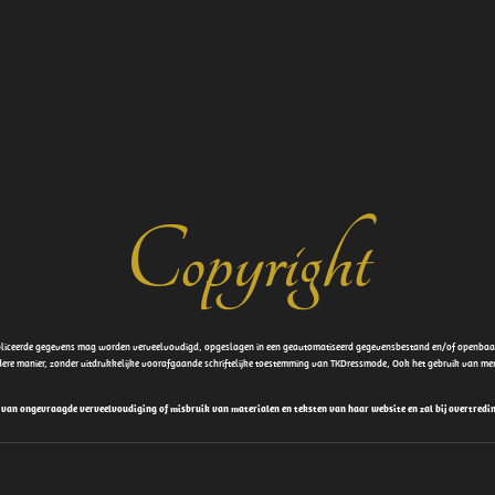
Copyright
ubliceerde gegevens mag worden verveelvoudigd, opgeslagen in een geautomatiseerd gegevensbestand en/of openbaar 
dere manier, zonder uitdrukkelijke voorafgaande schriftelijke toestemming van TKDressmode, Ook het gebruik van 
e van ongevraagde verveelvoudiging of misbruik van materialen en teksten van haar website en zal bij overtredin