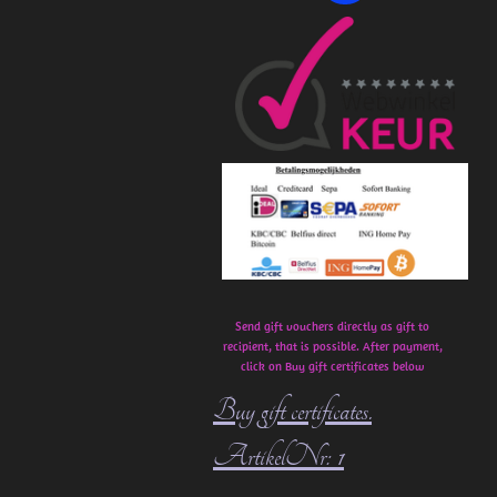
a
c
e
b
o
o
k
Send gift vouchers directly as gift to
recipient, that is possible. After payment,
click on Buy gift certificates below
Buy gift certificates.
ArtikelNr: 1