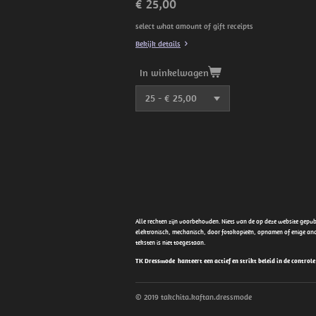
€ 25,00
select what amount of gift receipts
Bekijk details
In winkelwagen
Alle rechten zijn voorbehouden. Niets van de op deze website gep
elektronisch, mechanisch, door fotokopieën, opnamen of enige an
teksten is niet toegestaan.
TK Dressmode hanteert een actief en strikt beleid in de control
© 2019 takchita.kaftan.dressmode