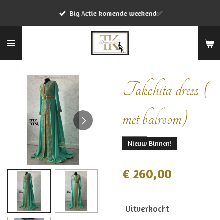
Ga
Big Actie komende weekend✅
direct
naar
de
hoofdinhoud
Takchita dress (
met balroom)
Nieuw Binnen!
€ 260,00
Uitverkocht