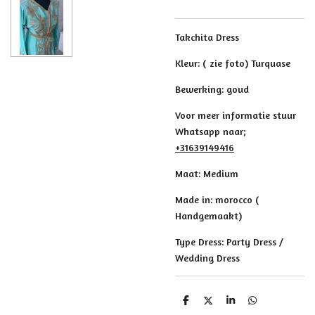
Takchita Dress
Kleur: ( zie foto) Turquase
Bewerking: goud
Voor meer informatie stuur
Whatsapp naar;
+31639149416
Maat: Medium
Made in: morocco (
Handgemaakt)
Type Dress: Party Dress /
Wedding Dress
D
D
S
D
e
e
h
e