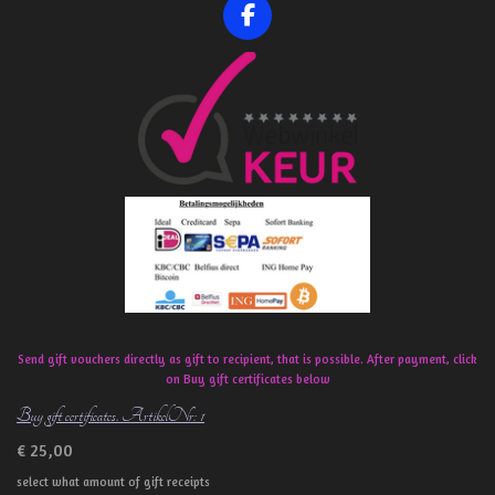
F
a
c
e
b
o
o
k
Send gift vouchers directly as gift to recipient, that is possible. After payment, click
on Buy gift certificates below
Buy gift certificates. ArtikelNr: 1
€ 25,00
select what amount of gift receipts