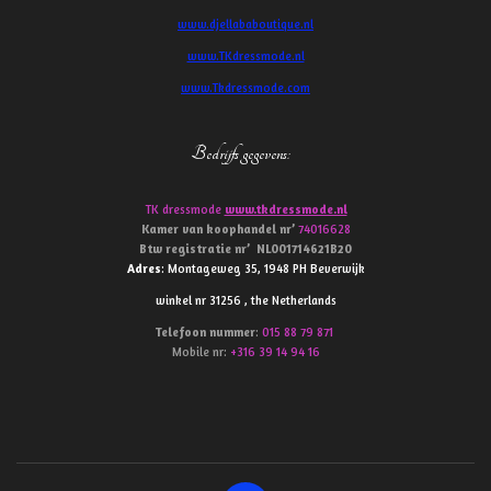
www.djellababoutique.nl
www.TKdressmode.nl
www.Tkdressmode.com
Bedrijfs gegevens
:
TK dressmode
www.tkdressmode.nl
Kamer van koophandel
nr’
74016628
Btw
registratie
nr’
NL001714621B20
Adres
: Montageweg 35, 1948 PH Beverwijk
winkel nr 31256 , the Netherlands
Telefoon
nummer
:
015 88 79 871
Mobile nr:
+316 39 14 94 16