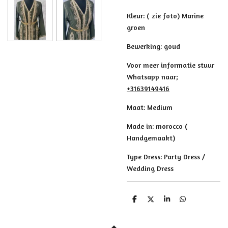
Kleur: ( zie foto) Marine
groen
Bewerking: goud
Voor meer informatie stuur
Whatsapp naar;
+31639149416
Maat: Medium
Made in: morocco (
Handgemaakt)
Type Dress: Party Dress /
Wedding Dress
D
D
S
D
e
e
h
e
l
e
a
l
e
l
r
e