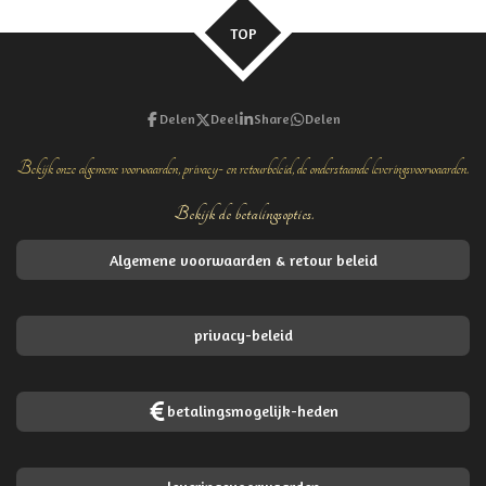
n
e
n
TOP
Delen
Deel
Share
Delen
Bekijk onze algemene voorwaarden, privacy- en retourbeleid, de onderstaande leveringsvoorwaarden.
Bekijk de betalingsopties.
Algemene voorwaarden & retour beleid
privacy-beleid
betalingsmogelijk-heden