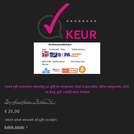
a
c
e
b
o
o
k
Send gift vouchers directly as gift to recipient, that is possible. After payment, click
on Buy gift certificates below
Buy gift certificates. ArtikelNr: 1
€ 25,00
select what amount of gift receipts
Bekijk details