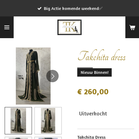
Ga
Big Actie komende weekend✅
direct
naar
de
hoofdinhoud
Takchita dress
Nieuw Binnen!
€ 260,00
Uitverkocht
Takchita Dress