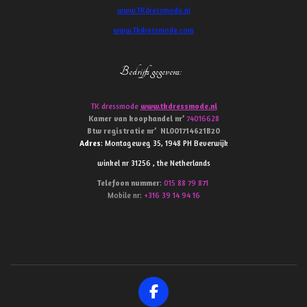
www.TKdressmode.nl
www.Tkdressmode.com
Bedrijfs gegevens
:
TK dressmode
www.tkdressmode.nl
Kamer van koophandel
nr’
74016628
Btw
registratie
nr’
NL001714621B20
Adres
: Montageweg 35, 1948 PH Beverwijk
winkel nr 31256 , the Netherlands
Telefoon
nummer
:
015 88 79 871
Mobile nr:
+316 39 14 94 16
F