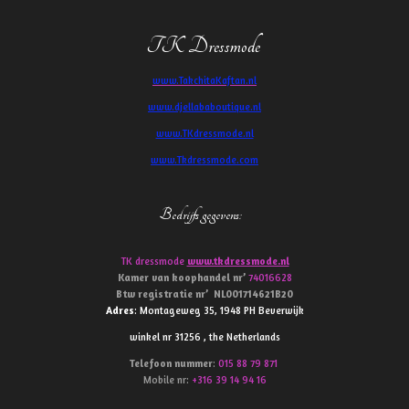
TK Dressmode
www.TakchitaKaftan.nl
www.djellababoutique.nl
www.TKdressmode.nl
www.Tkdressmode.com
Bedrijfs gegevens
:
TK dressmode
www.tkdressmode.nl
Kamer van koophandel
nr’
74016628
Btw
registratie
nr’
NL001714621B20
Adres
: Montageweg 35, 1948 PH Beverwijk
winkel nr 31256 , the Netherlands
Telefoon
nummer
:
015 88 79 871
Mobile nr:
+316 39 14 94 16