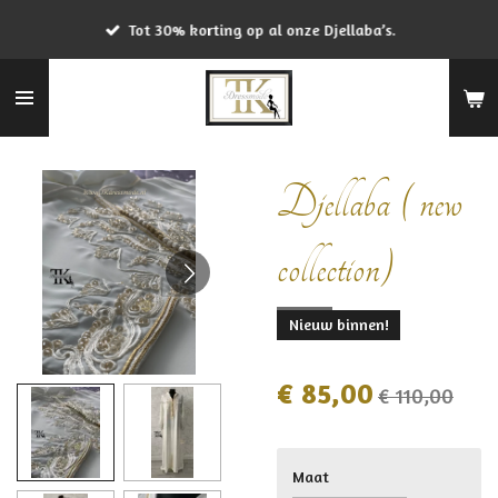
Ga
Tot 30% korting op al onze Djellaba’s.
direct
naar
de
hoofdinhoud
Djellaba ( new
collection)
Nieuw binnen!
€ 85,00
€ 110,00
Maat