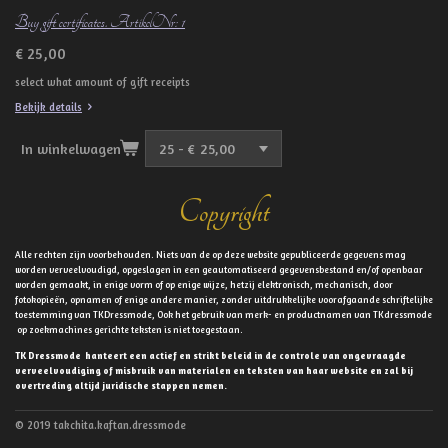
Buy gift certificates. ArtikelNr: 1
€ 25,00
select what amount of gift receipts
Bekijk details
In winkelwagen
Copyright
Alle rechten zijn voorbehouden. Niets van de op deze website gepubliceerde gegevens mag
worden verveelvoudigd, opgeslagen in een geautomatiseerd gegevensbestand en/of openbaar
worden gemaakt, in enige vorm of op enige wijze, hetzij elektronisch, mechanisch, door
fotokopieën, opnamen of enige andere manier, zonder uitdrukkelijke voorafgaande schriftelijke
toestemming van TKDressmode, Ook het gebruik van merk- en productnamen van TKdressmode
op zoekmachines gerichte teksten is niet toegestaan.
TK Dressmode hanteert een actief en strikt beleid in de controle van ongevraagde
verveelvoudiging of misbruik van materialen en teksten van haar website en zal bij
overtreding altijd juridische stappen nemen.
© 2019 takchita.kaftan.dressmode