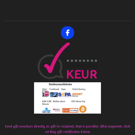
F
a
c
e
b
o
o
k
Send gift vouchers directly as gift to recipient, that is possible. After payment, click
on Buy gift certificates below