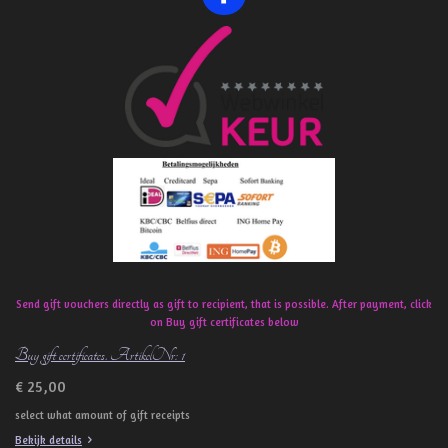
F
a
c
e
b
o
o
k
Send gift vouchers directly as gift to recipient, that is possible. After payment, click
on Buy gift certificates below
Buy gift certificates. ArtikelNr: 1
€ 25,00
select what amount of gift receipts
Bekijk details