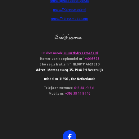
www.djellababoutique.nl
www.TKdressmode.nl
www.Tkdressmode.com
Bedrijfs gegevens
:
TK dressmode
www.tkdressmode.nl
Kamer van koophandel
nr’
74016628
Btw
registratie
nr’
NL001714621B20
Adres
: Montageweg 35, 1948 PH Beverwijk
winkel nr 31256 , the Netherlands
Telefoon
nummer
:
015 88 79 871
Mobile nr:
+316 39 14 94 16