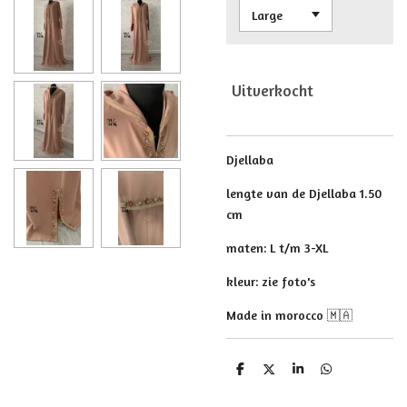
Uitverkocht
Djellaba
lengte van de Djellaba 1.50
cm
maten: L t/m 3-XL
kleur: zie foto's
Made in morocco 🇲🇦
D
D
S
D
e
e
h
e
l
e
a
l