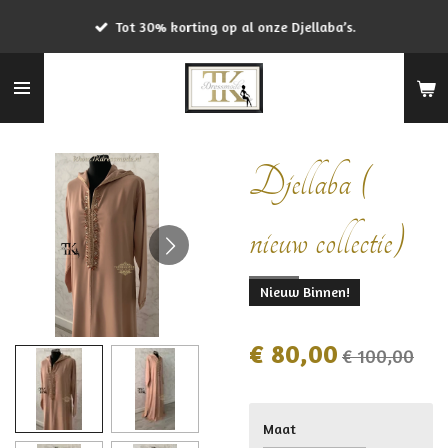
Ga
Tot 30% korting op al onze Djellaba’s.
direct
naar
de
hoofdinhoud
Djellaba (
nieuw collectie)
Nieuw Binnen!
€ 80,00
€ 100,00
Maat