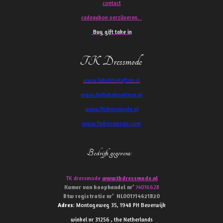
contact
cadeaubon verzilveren.
Buy gift take in
TK Dressmode
www.TakchitaKaftan.nl
www.djellababoutique.nl
www.TKdressmode.nl
www.Tkdressmode.com
Bedrijfs gegevens
:
TK dressmode
www.tkdressmode.nl
Kamer van koophandel
nr’
74016628
Btw
registratie
nr’
NL001714621B20
Adres
: Montageweg 35, 1948 PH Beverwijk
winkel nr 31256 , the Netherlands