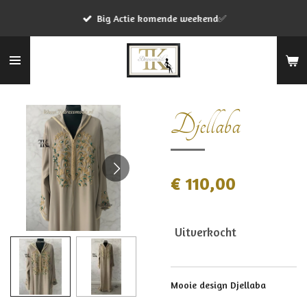
Ga
Big Actie komende weekend✅
direct
naar
de
hoofdinhoud
Djellaba
€ 110,00
Uitverkocht
Mooie design Djellaba