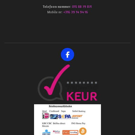
Telefoon
nummer
:
015 88 79 871
Mobile nr:
+316 39 14 94 16
F
a
c
e
b
o
o
k