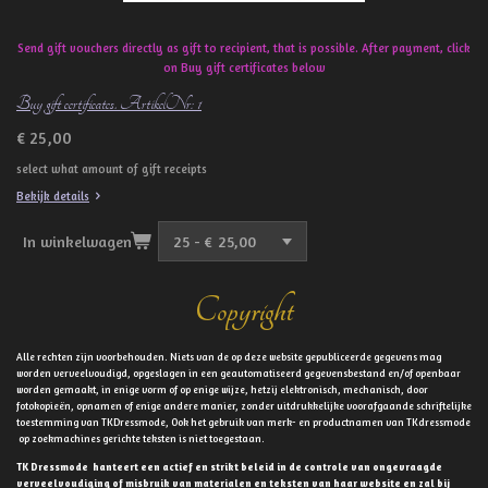
Send gift vouchers directly as gift to recipient, that is possible. After payment, click
on Buy gift certificates below
Buy gift certificates. ArtikelNr: 1
€ 25,00
select what amount of gift receipts
Bekijk details
In winkelwagen
Copyright
Alle rechten zijn voorbehouden. Niets van de op deze website gepubliceerde gegevens mag
worden verveelvoudigd, opgeslagen in een geautomatiseerd gegevensbestand en/of openbaar
worden gemaakt, in enige vorm of op enige wijze, hetzij elektronisch, mechanisch, door
fotokopieën, opnamen of enige andere manier, zonder uitdrukkelijke voorafgaande schriftelijke
toestemming van TKDressmode, Ook het gebruik van merk- en productnamen van TKdressmode
op zoekmachines gerichte teksten is niet toegestaan.
TK Dressmode hanteert een actief en strikt beleid in de controle van ongevraagde
verveelvoudiging of misbruik van materialen en teksten van haar website en zal bij