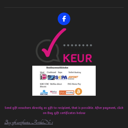
F
a
c
e
b
o
o
k
Send gift vouchers directly as gift to recipient, that is possible. After payment, click
on Buy gift certificates below
Buy gift certificates. ArtikelNr: 1