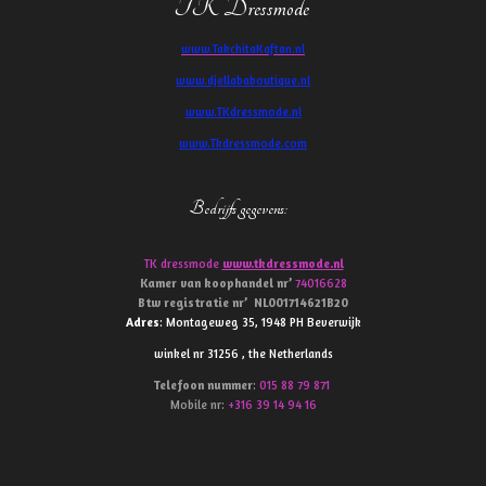
TK Dressmode
www.TakchitaKaftan.nl
www.djellababoutique.nl
www.TKdressmode.nl
www.Tkdressmode.com
Bedrijfs gegevens
:
TK dressmode
www.tkdressmode.nl
Kamer van koophandel
nr’
74016628
Btw
registratie
nr’
NL001714621B20
Adres
: Montageweg 35, 1948 PH Beverwijk
winkel nr 31256 , the Netherlands
Telefoon
nummer
:
015 88 79 871
Mobile nr:
+316 39 14 94 16