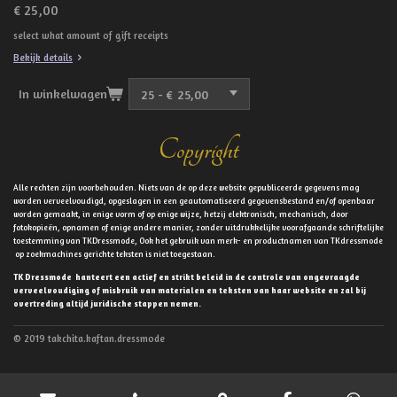
€ 25,00
select what amount of gift receipts
Bekijk details
In winkelwagen
Copyright
Alle rechten zijn voorbehouden. Niets van de op deze website gepubliceerde gegevens mag
worden verveelvoudigd, opgeslagen in een geautomatiseerd gegevensbestand en/of openbaar
worden gemaakt, in enige vorm of op enige wijze, hetzij elektronisch, mechanisch, door
fotokopieën, opnamen of enige andere manier, zonder uitdrukkelijke voorafgaande schriftelijke
toestemming van TKDressmode, Ook het gebruik van merk- en productnamen van TKdressmode
op zoekmachines gerichte teksten is niet toegestaan.
TK Dressmode hanteert een actief en strikt beleid in de controle van ongevraagde
verveelvoudiging of misbruik van materialen en teksten van haar website en zal bij
overtreding altijd juridische stappen nemen.
© 2019 takchita.kaftan.dressmode